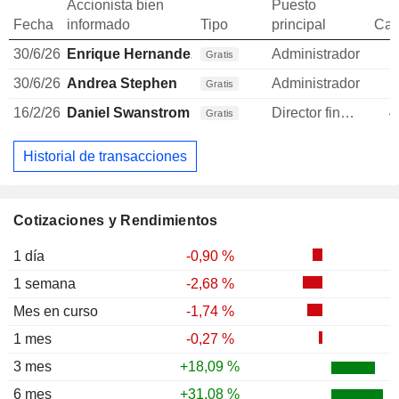
Accionista bien
Puesto
Fecha
informado
Tipo
principal
Can
30/6/26
Enrique Hernandez
Administrador
Gratis
30/6/26
Andrea Stephen
Administrador
Gratis
16/2/26
Daniel Swanstrom
Director financiero
4
Gratis
Historial de transacciones
Cotizaciones y Rendimientos
1 día
-0,90 %
1 semana
-2,68 %
Mes en curso
-1,74 %
1 mes
-0,27 %
3 mes
+18,09 %
6 mes
+31,08 %