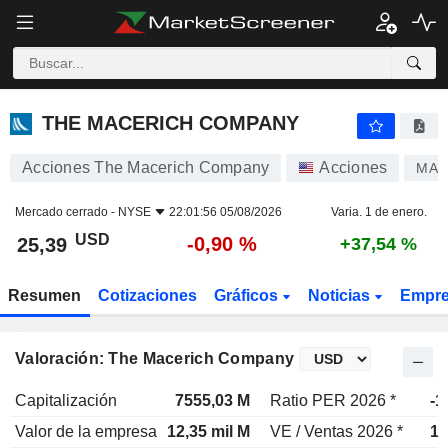
THE MACERICH COMPANY
25,39
$
-0,90 %
THE MACERICH COMPANY
Acciones The Macerich Company
Acciones
MAC
Mercado cerrado -
NYSE
22:01:56 05/08/2026
Varia. 1 de enero.
USD
-0,90 %
25,39
+37,54 %
Resumen
Cotizaciones
Gráficos
Noticias
Empr
Valoración: The Macerich Company
Capitalización
7555,03 M
Ratio PER 2026 *
-1
Valor de la empresa
12,35 mil M
VE / Ventas 2026 *
12