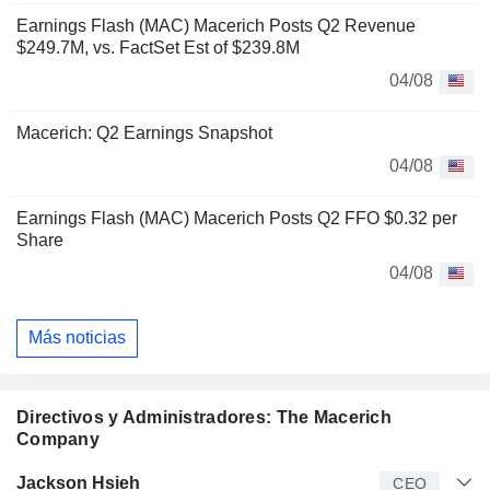
Earnings Flash (MAC) Macerich Posts Q2 Revenue
$249.7M, vs. FactSet Est of $239.8M
04/08
Macerich: Q2 Earnings Snapshot
04/08
Earnings Flash (MAC) Macerich Posts Q2 FFO $0.32 per
Share
04/08
Más noticias
Directivos y Administradores: The Macerich
Company
Director
Puesto
Edad
Desde
Jackson Hsieh
CEO