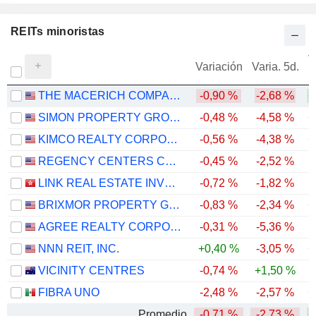
REITs minoristas
V
Variación
Varia. 5d.
THE MACERICH COMPANY
-0,90 %
-2,68 %
+
SIMON PROPERTY GROUP, INC.
-0,48 %
-4,58 %
+
KIMCO REALTY CORPORATION
-0,56 %
-4,38 %
+
REGENCY CENTERS CORPORATION
-0,45 %
-2,52 %
LINK REAL ESTATE INVESTMENT TRUST
-0,72 %
-1,82 %
-
BRIXMOR PROPERTY GROUP INC.
-0,83 %
-2,34 %
+
AGREE REALTY CORPORATION
-0,31 %
-5,36 %
NNN REIT, INC.
+0,40 %
-3,05 %
+
VICINITY CENTRES
-0,74 %
+1,50 %
FIBRA UNO
-2,48 %
-2,57 %
+
Promedio
-0,71 %
-2,73 %
+