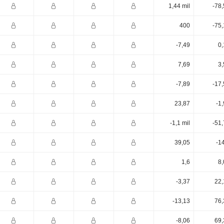
1,44 mil
-78
400
-75
-7,49
0,
7,69
3,
-7,89
-17
23,87
-1
-1,1 mil
-51
39,05
-1
1,6
8,
-3,37
22,
-13,13
76,
-8,06
69,