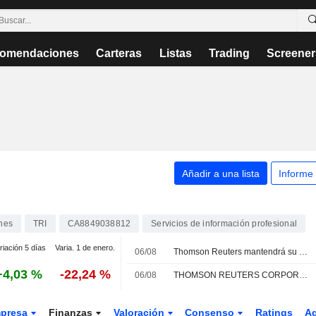
omendaciones
Carteras
Listas
Trading
Screener
Añadir a una lista
Informe
nes
TRI
CA8849038812
Servicios de información profesional
riación 5 días
Varia. 1 de enero.
06/08
Thomson Reuters mantendrá su ventaja competitiva en los próximos tres años gracias a la IA agéntica, según RBC
+4,03 %
-22,24 %
06/08
THOMSON REUTERS CORPORATION : El RBC Capital Markets continua con su recomendación de compra
presa
Finanzas
Valoración
Consenso
Ratings
A