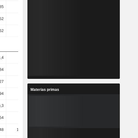
85
1,02
0,52
0,83
52
2,22
2,08
1,57
62
1,37
0,74
1,17
4,4
2,52
6,83
3
84
5,47
4,56
3,9
27
6,21
-2,21
2,65
Materias primas
94
7,68
-1,98
3,18
,3
8,22
-1,77
2,96
,54
90,22
-17,16
-32,34
,48
101,42
-18
-32,04