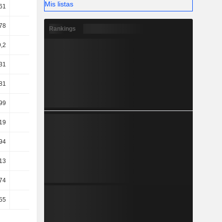
Mis listas
61
39,73
38,88
39,22
78
0,94
0,81
0,8
Rankings
,2
30,69
28,09
28
31
29,73
27,28
27,33
81
28,3
26,03
26,02
99
38,95
30,2
19,84
19
39,67
30,45
20,09
94
38,87
30,17
19,78
13
24,64
16,17
14,36
74
13,72
14,07
21,65
55
15,66
15,59
22,96