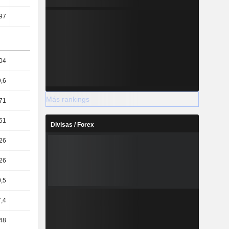
97
39,63
40,09
41,75
04
32,01
25,8
20,04
,6
24,25
20,51
16,7
Más rankings
71
28,15
17,03
12,88
51
21,32
13,54
10,73
Divisas / Forex
26
40,78
34,88
33,59
26
9,11
10,67
12,39
,5
10,12
11,82
13,72
7,4
7,55
8,4
9,68
48
1,66
1,48
1,11