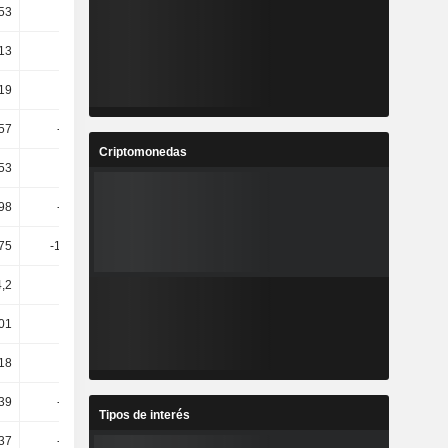
,53
67,02
-29,91
-12,61
,13
91,78
-14,76
-32,17
19
0,87
0,86
5,01
57
-31,03
5
9,52
Criptomonedas
,53
7,97
-13,65
-6,48
,98
-13,94
-1,32
-2,7
,75
-109,47
-128,31
-1,92 mil
4,2
-6,97
8,6
-0,77
01
22,25
4,96
7,9
18
-8,57
11,58
4,45
39
-51,07
9,55
58,52
Tipos de interés
37
-47,45
6,37
51,7