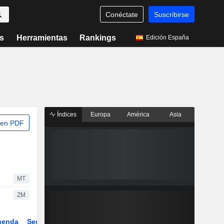
Conéctate
Suscribirse
s
Herramientas
Rankings
Edición España
Índices
Europa
América
Asia
 en PDF
MT
ZM
genda
Sector
Derivados
ETFs