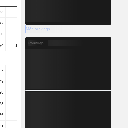
0,3
0,34
0,39
0,41
47
15,78
17,43
20,02
Más rankings
38
6,5
6,89
6,89
Rankings
74
167,14
216,39
206,55
57
0,9
1,02
0,64
49
0,79
0,92
0,53
39
0,72
0,72
0,76
23
56,11
53,12
52,95
56
2,18
1,69
1,77
81
18,67
14,72
12,97