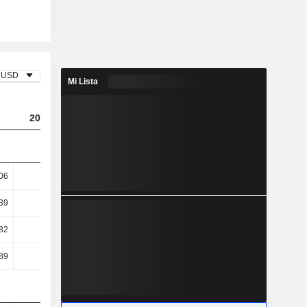
USD
Mi Lista
2023
2024
2025
06
5,95
6,36
6,68
39
7,63
7,95
8,27
82
23,06
19
12,4
89
23,24
19,17
12,48