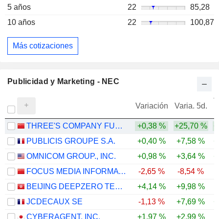
5 años
22
85,28
10 años
22
100,87
Más cotizaciones
Publicidad y Marketing - NEC
V
Variación
Varia. 5d.
THREE'S COMPANY FUTURE TECHNOLOGY GROUP CO., LTD.
+0,38 %
+25,70 %
+
PUBLICIS GROUPE S.A.
+0,40 %
+7,58 %
+
OMNICOM GROUP., INC.
+0,98 %
+3,64 %
+
FOCUS MEDIA INFORMATION TECHNOLOGY CO., LTD.
-2,65 %
-8,54 %
-
BEIJING DEEPZERO TECHNOLOGY CO., LTD.
+4,14 %
+9,98 %
JCDECAUX SE
-1,13 %
+7,69 %
+
CYBERAGENT, INC.
+1,97 %
+2,99 %