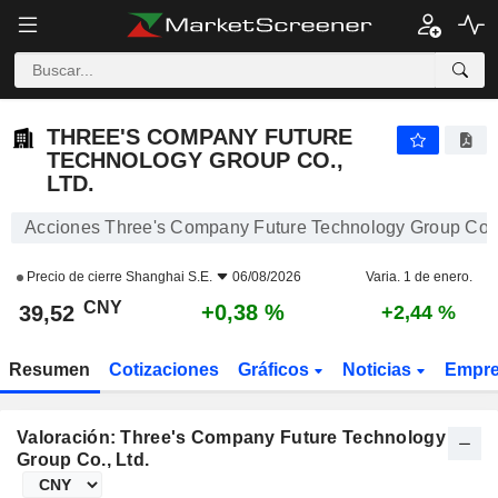
THREE'S COMPANY FUTURE TECHNOLOGY GROUP CO., LTD.
39,52
¥
+0,38 %
THREE'S COMPANY FUTURE
TECHNOLOGY GROUP CO.,
LTD.
Acciones Three's Company Future Technology Group Co., 
Precio de cierre
Shanghai S.E.
06/08/2026
Varia. 1 de enero.
CNY
+0,38 %
39,52
+2,44 %
Resumen
Cotizaciones
Gráficos
Noticias
Empr
Valoración: Three's Company Future Technology
Group Co., Ltd.