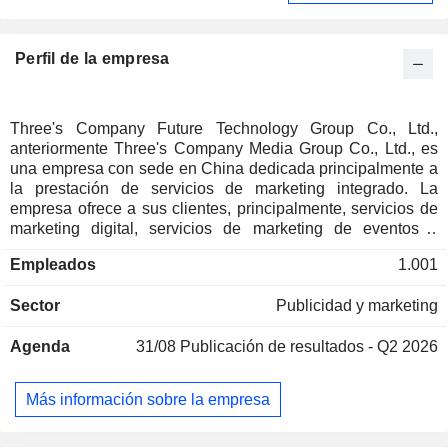
Perfil de la empresa
Three's Company Future Technology Group Co., Ltd.,
anteriormente Three's Company Media Group Co., Ltd., es
una empresa con sede en China dedicada principalmente a
la prestación de servicios de marketing integrado. La
empresa ofrece a sus clientes, principalmente, servicios de
marketing digital, servicios de marketing de eventos y
servicios de marketing en medios universitarios. Los
Empleados
1.001
servicios de marketing digital incluyen la planificación
creativa, la estrategia de medios, la adquisición de recursos
Sector
Publicidad y marketing
mediáticos y la evaluación de la eficacia del marketing. Los
servicios de marketing de eventos incluyen la planificación
Agenda
31/08
Publicación de resultados - Q2 2026
creativa, la redacción publicitaria, el alquiler de espacios, la
adquisición de material y la gestión y coordinación de
eventos in situ. Los servicios de marketing en medios
Más información sobre la empresa
universitarios incluyen principalmente la gestión de recursos
mediáticos en el campus, como tablones de anuncios y