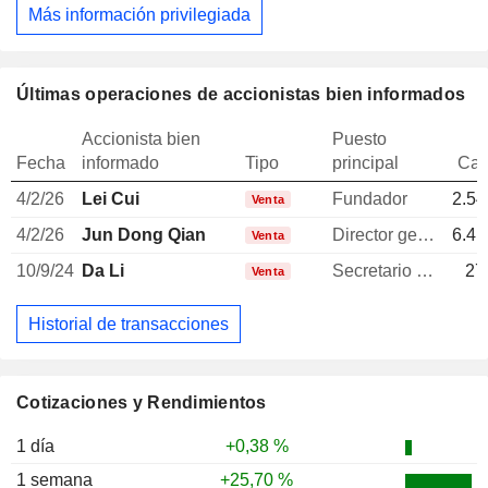
Más información privilegiada
Últimas operaciones de accionistas bien informados
Accionista bien
Puesto
Fecha
informado
Tipo
principal
Can
4/2/26
Lei Cui
Fundador
2.54
Venta
4/2/26
Jun Dong Qian
Director general
6.41
Venta
10/9/24
Da Li
Secretario general
27
Venta
Historial de transacciones
Cotizaciones y Rendimientos
1 día
+0,38 %
1 semana
+25,70 %