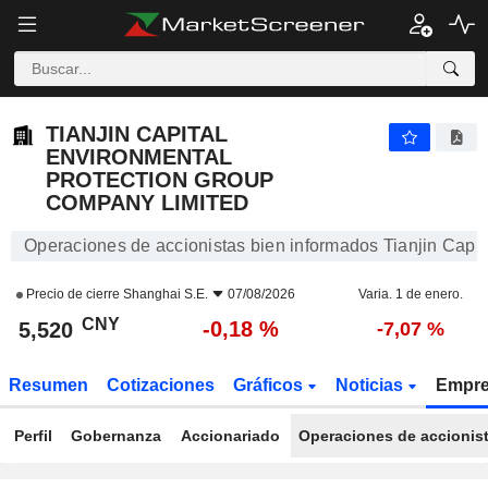
TIANJIN CAPITAL ENVIRONMENTAL PROTECTION GROUP COMPANY LIMITED
5,520
¥
-0,18 %
TIANJIN CAPITAL
ENVIRONMENTAL
PROTECTION GROUP
COMPANY LIMITED
Operaciones de accionistas bien informados Tianjin Capi
Precio de cierre
Shanghai S.E.
07/08/2026
Varia. 1 de enero.
CNY
-0,18 %
5,520
-7,07 %
Resumen
Cotizaciones
Gráficos
Noticias
Empr
Perfil
Gobernanza
Accionariado
Operaciones de accionis