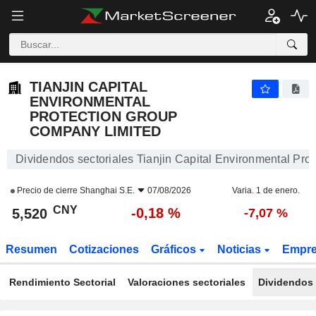
TIANJIN CAPITAL ENVIRONMENTAL PROTECTION GROUP COMPANY LIMITED
5,520
¥
-0,18 %
TIANJIN CAPITAL
ENVIRONMENTAL
PROTECTION GROUP
COMPANY LIMITED
Dividendos sectoriales Tianjin Capital Environmental Pr
Precio de cierre
Shanghai S.E.
07/08/2026
Varia. 1 de enero.
CNY
-0,18 %
5,520
-7,07 %
Resumen
Cotizaciones
Gráficos
Noticias
Empr
Rendimiento Sectorial
Valoraciones sectoriales
Dividendos 