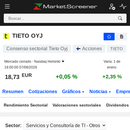
TIETO OYJ
18,73
€
+0,05 %
TIETO OYJ
Consenso sectorial Tieto Oyj
Acciones
TIETO
Mercado cerrado -
Nasdaq Helsinki
Varia. 1 de
18:00:00 07/08/2026
enero.
EUR
+0,05 %
18,73
+2,35 %
Resumen
Cotizaciones
Gráficos
Noticias
Empr
Rendimiento Sectorial
Valoraciones sectoriales
Dividendos 
Sector: