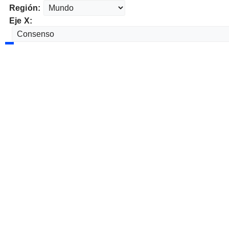
Región:
Eje X: