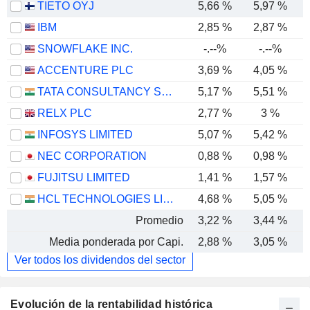
TIETO OYJ
5,66 %
5,97 %
IBM
2,85 %
2,87 %
SNOWFLAKE INC.
-.--%
-.--%
-
ACCENTURE PLC
3,69 %
4,05 %
TATA CONSULTANCY SERVICES LTD.
5,17 %
5,51 %
RELX PLC
2,77 %
3 %
INFOSYS LIMITED
5,07 %
5,42 %
NEC CORPORATION
0,88 %
0,98 %
FUJITSU LIMITED
1,41 %
1,57 %
HCL TECHNOLOGIES LIMITED
4,68 %
5,05 %
Promedio
3,22 %
3,44 %
Media ponderada por Capi.
2,88 %
3,05 %
Ver todos los dividendos del sector
Evolución de la rentabilidad histórica