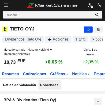
TIETO OYJ
18,73
€
+0,05 %
TIETO OYJ
Dividendos Tieto Oyj
Acciones
TIETO
FI0009
Mercado cerrado -
Nasdaq Helsinki
Varia. 1 de
18:00:00 07/08/2026
enero.
EUR
+0,05 %
18,73
+2,35 %
Resumen
Cotizaciones
Gráficos
Noticias
Empr
Ratios de Valoración
Dividendos
BPA & Dividendos: Tieto Oyj