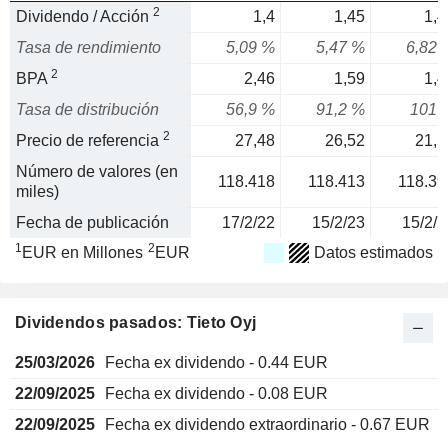
2
Dividendo / Acción
1,4
1,45
1,4
Tasa de rendimiento
5,09 %
5,47 %
6,82 
2
BPA
2,46
1,59
1,4
Tasa de distribución
56,9 %
91,2 %
101 
2
Precio de referencia
27,48
26,52
21,5
Número de valores (en
118.418
118.413
118.39
miles)
Fecha de publicación
17/2/22
15/2/23
15/2/2
1
2
EUR en Millones
EUR
Datos estimados
Dividendos pasados: Tieto Oyj
25/03/2026
Fecha ex dividendo - 0.44 EUR
22/09/2025
Fecha ex dividendo - 0.08 EUR
22/09/2025
Fecha ex dividendo extraordinario - 0.67 EUR