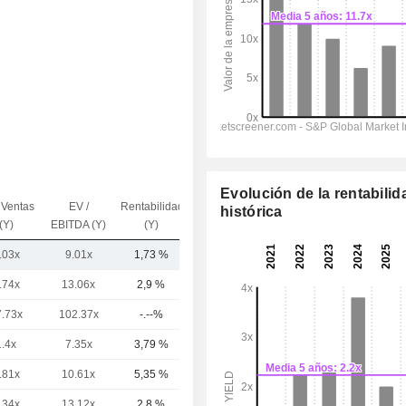
Evolución de la rentabilid
 Ventas
EV /
Rentabilidad
histórica
Capi.($)
(Y)
EBITDA (Y)
(Y)
.03x
9.01x
1,73 %
793 M
.74x
13.06x
2,9 %
220 mil M
7.73x
102.37x
-.--%
110 mil M
1.4x
7.35x
3,79 %
105 mil M
.81x
10.61x
5,35 %
90,13 mil M
.34x
13.12x
2,8 %
61,17 mil M