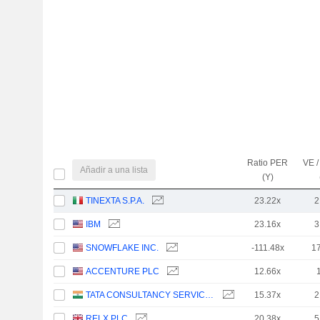
Ratio PER
VE /
Añadir a una lista
(Y)
TINEXTA S.P.A.
23.22x
2
IBM
23.16x
3
SNOWFLAKE INC.
-111.48x
1
ACCENTURE PLC
12.66x
TATA CONSULTANCY SERVICES LTD.
15.37x
2
RELX PLC
20.38x
5