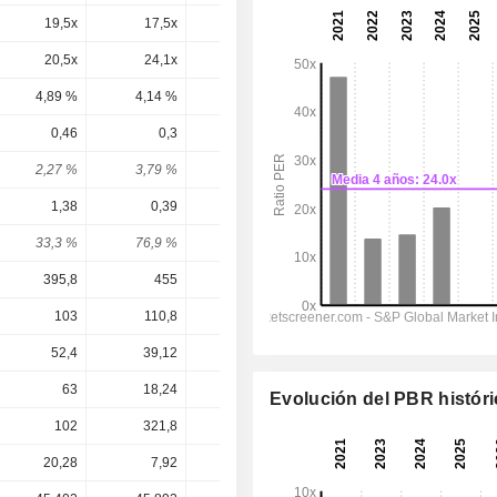
19,5x
17,5x
-13,7x
14,3x
11,6x
20,5x
24,1x
13,9x
16,6x
13,5x
4,89 %
4,14 %
7,18 %
6,03 %
7,39 %
0,46
0,3
0,3
0,26
0,33
2,27 %
3,79 %
2 %
1,73 %
2,2 %
1,38
0,39
-0,94
0,646
0,824
33,3 %
76,9 %
-31,9 %
40,2 %
40 %
395,8
455
457,1
457
573,7
103
110,8
103
103
150,2
52,4
39,12
-67,96
65
77
63
18,24
-43,01
30,5
38,9
Evolución del PBR histór
102
321,8
239,8
240
204,2
20,28
7,92
14,99
15,00
15,00