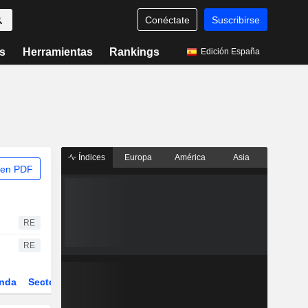
Conéctate
Suscribirse
s
Herramientas
Rankings
Edición España
Índices
Europa
América
Asia
 en PDF
RE
RE
nda
Sector
Derivados