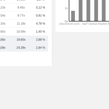
.23x
9.45x
5,12 %
49,53 mil M
.54x
9.77x
0,91 %
39,27 mil M
.33x
11.18x
4,78 %
37,92 mil M
.65x
10.09x
1,45 %
39,19 mil M
,08x
19,60x
2,88 %
75,29 mil M
,09x
24,39x
2,94 %