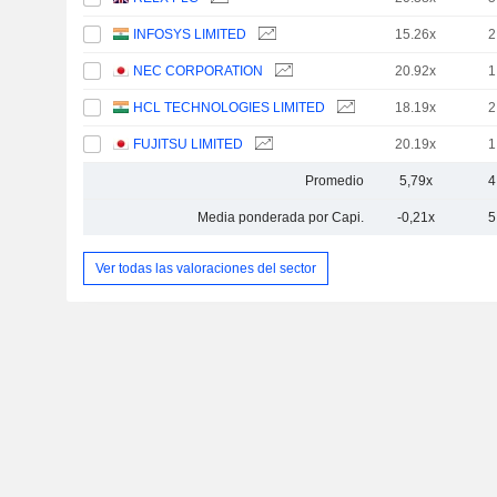
INFOSYS LIMITED
15.26x
2
NEC CORPORATION
20.92x
1
HCL TECHNOLOGIES LIMITED
18.19x
2
FUJITSU LIMITED
20.19x
1
Promedio
5,79x
4
Media ponderada por Capi.
-0,21x
5
Ver todas las valoraciones del sector