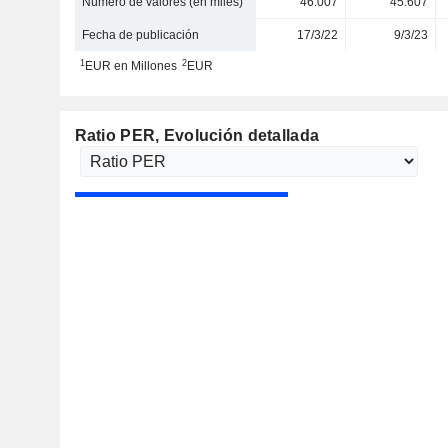
Número de valores (en miles)
46.007
45.607
Fecha de publicación
17/3/22
9/3/23
1
2
EUR en Millones
EUR
Ratio PER
, Evolución detallada