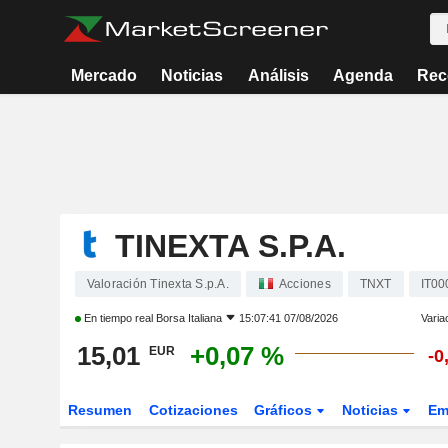
Mercado
Noticias
Análisis
Agenda
Rec
TINEXTA S.P.A.
Valoración Tinexta S.p.A.
Acciones
TNXT
IT0
En tiempo real
Borsa Italiana
15:07:41 07/08/2026
Varia
15,01
+0,07 %
EUR
-0
Resumen
Cotizaciones
Gráficos
Noticias
Em