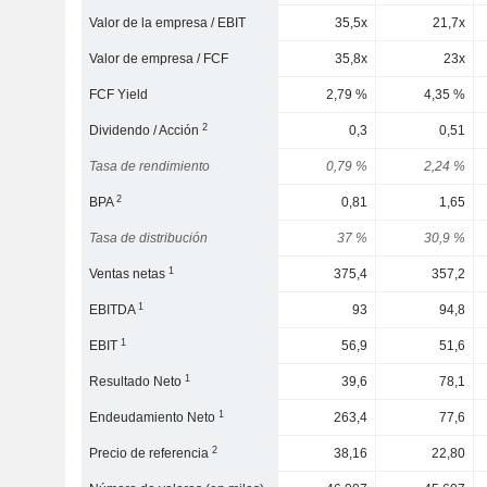
Valor de la empresa / EBIT
35,5x
21,7x
Valor de empresa / FCF
35,8x
23x
FCF Yield
2,79 %
4,35 %
2
Dividendo / Acción
0,3
0,51
Tasa de rendimiento
0,79 %
2,24 %
2
BPA
0,81
1,65
Tasa de distribución
37 %
30,9 %
1
Ventas netas
375,4
357,2
1
EBITDA
93
94,8
1
EBIT
56,9
51,6
1
Resultado Neto
39,6
78,1
1
Endeudamiento Neto
263,4
77,6
2
Precio de referencia
38,16
22,80