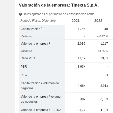
Valoración de la empresa: Tinexta S.p.A.
Datos ajustados al perímetro de consolidación actual
2021
2022
Período Fiscal: Diciembre
1
Capitalización
1.756
1.040
Variación
-
-40,77 %
1
Valor de la empresa
2.019
1.117
Variación
-
-44,65 %
Ratio PER
47,1x
13,8x
PBR
8,93x
-
PEG
-
0x
Capitalización / Volumen de
4,68x
2,91x
negocios
Valor de la empresa / volumen
5,38x
3,13x
de negocios
Valor de la empresa / EBITDA
21,7x
11,8x