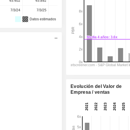
45.402
45.892
45.892
45.892
-
7/3/24
7/3/25
6/3/26
-
-
Datos estimados
Evolución del Valor de
Empresa / ventas