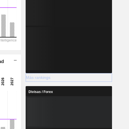
ad
Más rankings
Divisas / Forex