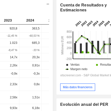
Cuenta de Resultados y
Estimaciones
2023
2024
2025
2026
2027
920,8
363,5
687,9
688,4
-
-11,45 %
-60,53 %
89,27 %
0,07 %
-
1.023
685,3
927,8
928,4
892,6
-8,47 %
-33 %
35,39 %
0,07 %
-3,86 %
14,7x
20,3x
-15,9x
23,2x
18,2x
2,26x
0,91x
2,19x
1,4x
1,31x
-0,9x
-0,3x
0x
-0x
0,7x
2,33x
0,8x
1,51x
1,51x
1,2x
Más datos financieros
2,58x
1,51x
2,03x
2,03x
1,56x
Evolución anual del PER
9,93x
6,18x
9,01x
9,01x
5,94x