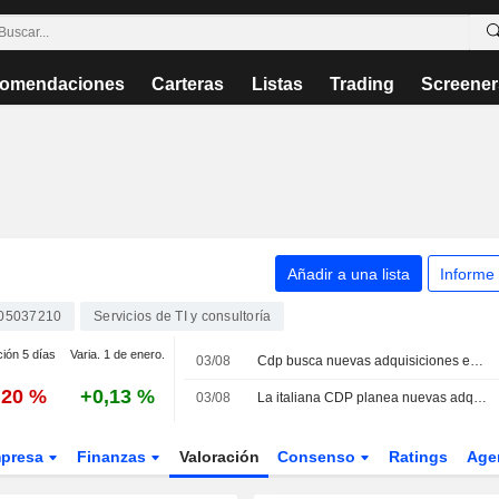
omendaciones
Carteras
Listas
Trading
Screener
Añadir a una lista
Informe
005037210
Servicios de TI y consultoría
ción 5 días
Varia. 1 de enero.
03/08
Cdp busca nuevas adquisiciones en el sector de defensa tras la operación T-Defence, según fuentes
,20 %
+0,13 %
03/08
La italiana CDP planea nuevas adquisiciones en el sector de defensa tras el acuerdo por T-Defence, según fuentes
presa
Finanzas
Valoración
Consenso
Ratings
Age