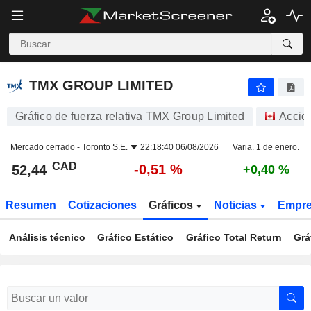
TMX GROUP LIMITED
52,44
$
-0,51 %
TMX GROUP LIMITED
Gráfico de fuerza relativa TMX Group Limited
Accio
Mercado cerrado -
Toronto S.E.
22:18:40 06/08/2026
Varia. 1 de enero.
CAD
-0,51 %
52,44
+0,40 %
Resumen
Cotizaciones
Gráficos
Noticias
Empr
Análisis técnico
Gráfico Estático
Gráfico Total Return
Grá