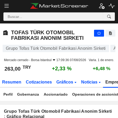
TOFAS TÜRK OTOMOBIL FABRIKASI ANONIM SIRKETI
263,00
₺
+2,33 %
TOFAS TÜRK OTOMOBIL
FABRIKASI ANONIM SIRKETI
Grupo Tofas Türk Otomobil Fabrikasi Anonim Sirketi
Ac
Mercado cerrado -
Borsa Istanbul
17:09:36 07/08/2026
Varia. 1 de enero.
TRY
+2,33 %
263,00
+6,48 %
Resumen
Cotizaciones
Gráficos
Noticias
Empr
Perfil
Gobernanza
Accionariado
Operaciones de accionis
Grupo Tofas Türk Otomobil Fabrikasi Anonim Sirketi
: Gráfico Relacional