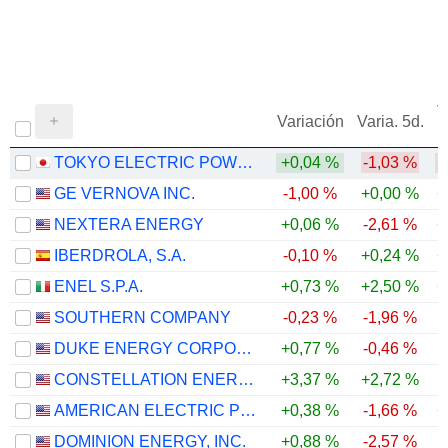
V
Variación
Varia. 5d.
TOKYO ELECTRIC POWER COMPANY HOLDINGS, INCORPORATED
+0,04 %
-1,03 %
-
GE VERNOVA INC.
-1,00 %
+0,00 %
+
NEXTERA ENERGY
+0,06 %
-2,61 %
+
IBERDROLA, S.A.
-0,10 %
+0,24 %
+
ENEL S.P.A.
+0,73 %
+2,50 %
+
SOUTHERN COMPANY
-0,23 %
-1,96 %
DUKE ENERGY CORPORATION
+0,77 %
-0,46 %
CONSTELLATION ENERGY CORPORATION
+3,37 %
+2,72 %
-
AMERICAN ELECTRIC POWER COMPANY, INC.
+0,38 %
-1,66 %
+
DOMINION ENERGY, INC.
+0,88 %
-2,57 %