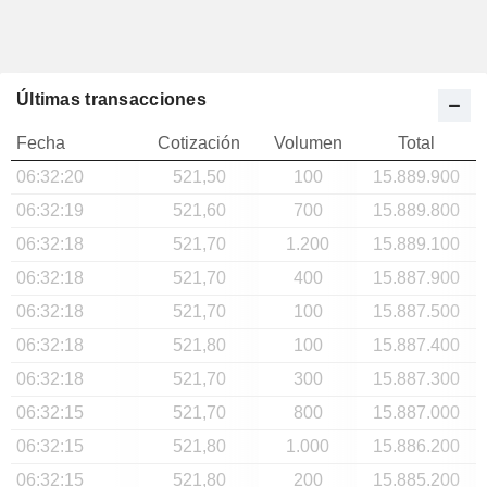
Últimas transacciones
Fecha
Cotización
Volumen
Total
06:32:20
521,50
100
15.889.900
06:32:19
521,60
700
15.889.800
06:32:18
521,70
1.200
15.889.100
06:32:18
521,70
400
15.887.900
06:32:18
521,70
100
15.887.500
06:32:18
521,80
100
15.887.400
06:32:18
521,70
300
15.887.300
06:32:15
521,70
800
15.887.000
06:32:15
521,80
1.000
15.886.200
06:32:15
521,80
200
15.885.200