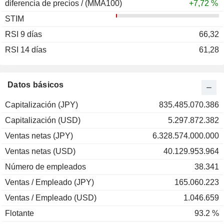
diferencia de precios / (MMA100)
2004
+7,02 %
+7,72 %
STIM
2003
+4,21 %
RSI 9 días
2002
-19,18 %
66,32
RSI 14 días
2001
-1,59 %
61,28
2000
+3,47 %
1999
-1,79 %
Datos básicos
1998
+17,23 %
Capitalización (JPY)
835.485.070.386
1997
-6,30 %
Capitalización (USD)
5.297.872.382
1996
-7,97 %
Ventas netas (JPY)
6.328.574.000.000
1995
+0,27 %
Ventas netas (USD)
40.129.953.964
1994
-9,74 %
Número de empleados
38.341
1993
+18,46 %
Ventas / Empleado (JPY)
165.060.223
1992
-29,73 %
Ventas / Empleado (USD)
1.046.659
Flotante
93.2 %