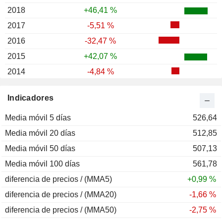
2018
+46,41 %
2017
-5,51 %
2016
-32,47 %
2015
+42,07 %
2014
-4,84 %
2013
+150,97 %
Indicadores
2012
+12,57 %
Media móvil 5 días
2011
-90,77 %
526,64
Media móvil 20 días
2010
-15,07 %
512,85
Media móvil 50 días
2009
-22,17 %
507,13
Media móvil 100 días
2008
+3,81 %
561,78
diferencia de precios / (MMA5)
2007
-24,94 %
+0,99 %
diferencia de precios / (MMA20)
2006
+34,38 %
-1,66 %
diferencia de precios / (MMA50)
2005
+13,92 %
-2,75 %