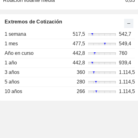
Rotación flotante media
0,03
Extremos de Cotización
1 semana
517,5
542,7
1 mes
477,5
549,4
Año en curso
442,8
760
1 año
442,8
939,4
3 años
360
1.114,5
5 años
280
1.114,5
10 años
266
1.114,5