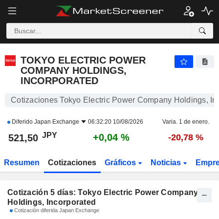
TOKYO ELECTRIC POWER COMPANY HOLDINGS, INCORPORATED
521,50
¥
TOKYO ELECTRIC POWER
COMPANY HOLDINGS,
INCORPORATED
Cotizaciones Tokyo Electric Power Company Holdings, In
Diferido
Japan Exchange
06:32:20 10/08/2026
Varia. 1 de enero.
JPY
+0,04 %
521,50
-20,78 %
Resumen
Cotizaciones
Gráficos
Noticias
Empr
Cotización 5 días: Tokyo Electric Power Company
Holdings, Incorporated
Cotización diferida Japan Exchange