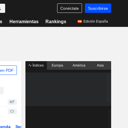
Conéctate
Suscribirse
s
Herramientas
Rankings
Edición España
Índices
Europa
América
Asia
 en PDF
s
MT
CI
genda
Sector
ETFs