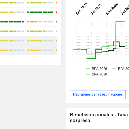
+23,65 %
-8,58 %
+60,64 %
+5,09 %
+8,82 %
+1,71 %
Revisiones de las estimaciones
Beneficios anuales - Tasa
sorpresa