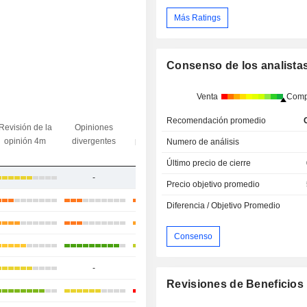
Más Ratings
Consenso de los analista
Venta
Comp
Diferencia
Recomendación promedio
Revisión de la
Opiniones
Divergencia
objetivo/
opinión 4m
divergentes
precio objetivo
último
Numero de análisis
precio
Último precio de cierre
-
-
-25,04 %
Precio objetivo promedio
-14,59 %
Diferencia / Objetivo Promedio
+3,37 %
Consenso
+24,05 %
-
-
-
Revisiones de Beneficios
+10,83 %