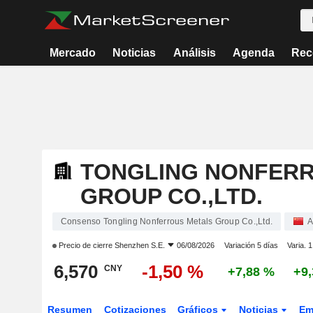
Mercado
Noticias
Análisis
Agenda
Rec
TONGLING NONFER
GROUP CO.,LTD.
Consenso Tongling Nonferrous Metals Group Co.,Ltd.
A
Precio de cierre
Shenzhen S.E.
06/08/2026
Variación 5 días
Varia. 
6,570
-1,50 %
CNY
+7,88 %
+9
Resumen
Cotizaciones
Gráficos
Noticias
Em