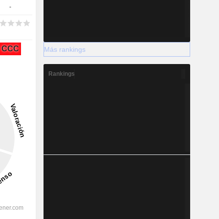
-
CCC
Más rankings
Rankings