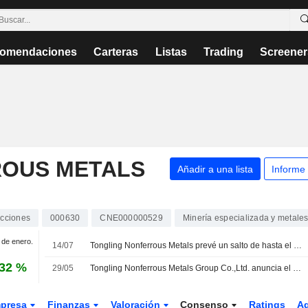
omendaciones
Carteras
Listas
Trading
Screener
ROUS METALS
Añadir a una lista
Informe
cciones
000630
CNE000000529
Minería especializada y metale
1 de enero.
14/07
Tongling Nonferrous Metals prevé un salto de hasta el 119% en su beneficio del primer semestre
,32 %
29/05
Tongling Nonferrous Metals Group Co.,Ltd. anuncia el dividendo complementario en efectivo para las acciones de clase A correspondiente al ejercicio 2025, pagadero el 8 de junio de 2026
presa
Finanzas
Valoración
Consenso
Ratings
A