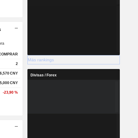
s
ra
COMPRAR
Más rankings
2
6,570
CNY
Divisas / Forex
5,000
CNY
-23,90 %