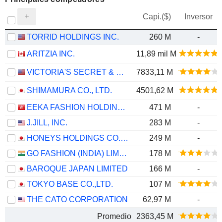
Capi.($)
Inversor
TORRID HOLDINGS INC.
260 M
-
ARITZIA INC.
11,89 mil M
VICTORIA'S SECRET & CO.
7833,11 M
SHIMAMURA CO., LTD.
4501,62 M
EEKA FASHION HOLDINGS LIMITED
471 M
-
J.JILL, INC.
283 M
-
HONEYS HOLDINGS CO., LTD.
249 M
-
GO FASHION (INDIA) LIMITED
178 M
BAROQUE JAPAN LIMITED
166 M
-
TOKYO BASE CO.,LTD.
107 M
THE CATO CORPORATION
62,97 M
-
Promedio
2363,45 M