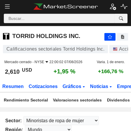
TORRID HOLDINGS INC.
2,610
$
+1,95 %
TORRID HOLDINGS INC.
Calificaciones sectoriales Torrid Holdings Inc.
Acci
Mercado cerrado -
NYSE
22:00:02 07/08/2026
Varia. 1 de enero.
USD
+1,95 %
2,610
+166,76 %
Resumen
Cotizaciones
Gráficos
Noticias
Empr
Rendimiento Sectorial
Valoraciones sectoriales
Dividendos 
Sector:
Región: