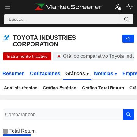
-.-
TOYOTA INDUSTRIES CORPORATION
20.450,00
¥
-
%
TOYOTA INDUSTRIES
CORPORATION
Gráfico comparativo Toyota Indu
Instrumento Inactivo
Resumen
Cotizaciones
Gráficos
Noticias
Empr
Análisis técnico
Gráfico Estático
Gráfico Total Return
Grá
Total Return