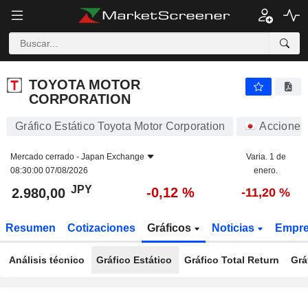
TOYOTA MOTOR CORPORATION
2.980,00
¥
-0,12 %
TOYOTA MOTOR
CORPORATION
Gráfico Estático Toyota Motor Corporation
Acciones
Mercado cerrado -
Japan Exchange
Varia. 1 de
08:30:00 07/08/2026
enero.
JPY
-0,12 %
2.980,00
-11,20 %
Resumen
Cotizaciones
Gráficos
Noticias
Empr
Análisis técnico
Gráfico Estático
Gráfico Total Return
Grá