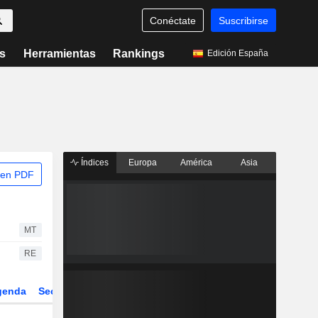
Conéctate
Suscribirse
s
Herramientas
Rankings
Edición España
Índices
Europa
América
Asia
 en PDF
MT
RE
genda
Sector
Derivados
ETFs