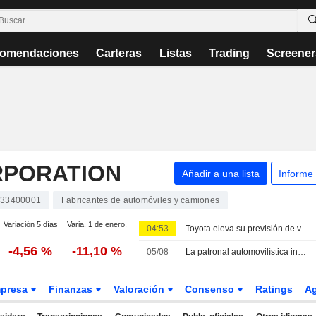
omendaciones
Carteras
Listas
Trading
Screener
RPORATION
Añadir a una lista
Informe
633400001
Fabricantes de automóviles y camiones
Variación 5 días
Varia. 1 de enero.
04:53
Toyota eleva su previsión de ventas consolidadas para el ejercicio 2027, pero mantiene el objetivo de ventas minoristas
-4,56 %
-11,10 %
05/08
La patronal automovilística india retira su advertencia sobre los daños del etanol para revisar las cifras
presa
Finanzas
Valoración
Consenso
Ratings
A