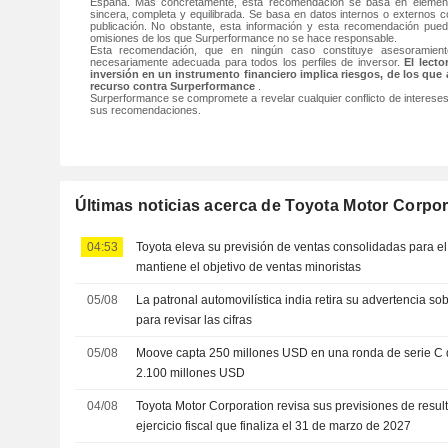
España. Más concretamente, esta recomendación se basa en element
sincera, completa y equilibrada. Se basa en datos internos o externos c
publicación. No obstante, esta información y esta recomendación pued
omisiones de los que Surperformance no se hace responsable.
Esta recomendación, que en ningún caso constituye asesoramient
necesariamente adecuada para todos los perfiles de inversor.
El lect
inversión en un instrumento financiero implica riesgos, de los que
recurso contra Surperformance
.
Surperformance se compromete a revelar cualquier conflicto de intereses 
sus recomendaciones.
Últimas noticias acerca de Toyota Motor Corpor
04:53
Toyota eleva su previsión de ventas consolidadas para el
mantiene el objetivo de ventas minoristas
05/08
La patronal automovilística india retira su advertencia so
para revisar las cifras
05/08
Moove capta 250 millones USD en una ronda de serie C q
2.100 millones USD
04/08
Toyota Motor Corporation revisa sus previsiones de resul
ejercicio fiscal que finaliza el 31 de marzo de 2027