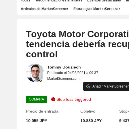
Todas
Recomendaciones analistas
Eventos destacados
I
Artículos de MarketScreener
Estrategias MarketScreener
Toyota Motor Corporati
tendencia debería recu
control
Tommy Douziech
Publicado el 04/08/2021 a 09:37
MarketScreener.com
Añadir MarketScreener 
Stop-loss triggered
COMPRA
Precio de entrada
Objetivo
Stop-
10.055 JPY
10.830 JPY
9.43