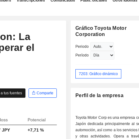
nsiders
Transcripciones
Comunicados
Publs. oficiales
Otros idiomas
Gráfico Toyota Motor
on: La
Corporation
perar el
Periodo
Período
7203: Gráfico dinámico
a tus fuentes
Comparte
Perfil de la empresa
Toyota Motor Corp es una empresa c
loss
Potencial
Japón dedicada principalmente al se
7 JPY
+7,71 %
automoción, así como a los servicios 
y otras actividades. Opera a trav