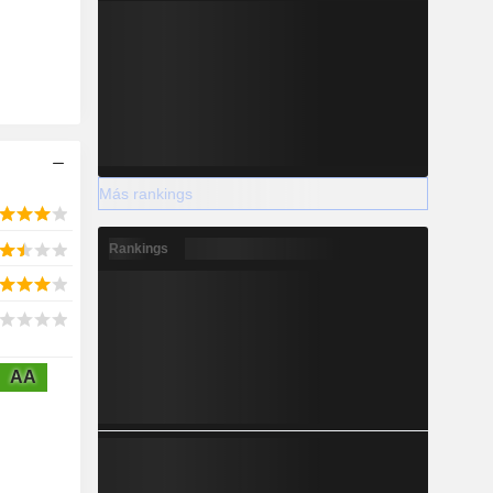
Más rankings
Rankings
AA