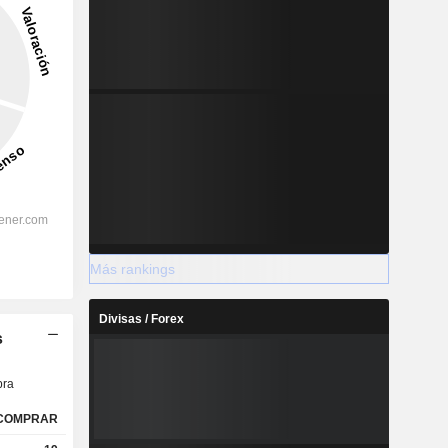
Más rankings
Divisas / Forex
s
ra
COMPRAR