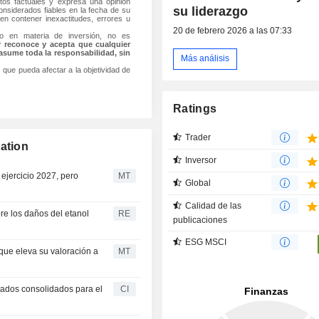
os factuales y expresa una opinión
su liderazgo
onsiderados fiables en la fecha de su
en contener inexactitudes, errores u
20 de febrero 2026 a las 07:33
o en materia de inversión, no es
or reconoce y acepta que cualquier
 asume toda la responsabilidad, sin
Más análisis
que pueda afectar a la objetividad de
Ratings
Trader
ation
Inversor
 ejercicio 2027, pero
MT
Global
Calidad de las
bre los daños del etanol
RE
publicaciones
ESG MSCI
ue eleva su valoración a
MT
tados consolidados para el
CI