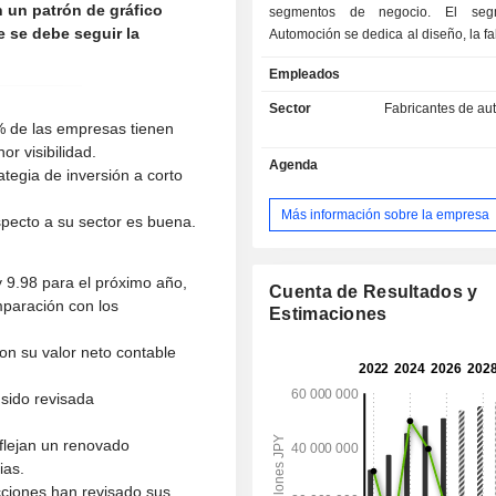
 un patrón de gráfico
segmentos de negocio. El seg
e se debe seguir la
Automoción se dedica al diseño, la fa
la venta de automóviles, incluido
Empleados
monovolúmenes, turismos compactos,
utilitarios deportivos (SUV) y cam
Sector
Fabricantes de au
como de piezas y accesorios relaci
% de las empresas tienen
segmento de Servicios Financier
r visibilidad.
Agenda
servicios de financiación y arrend
tegia de inversión a corto
vehículos para complementar las
automóviles y otros productos fabric
Más información sobre la empresa
specto a su sector es buena.
propia empresa y sus filiales. E
«Otros» se dedica a los servicios de 
y comunicaciones. Asimismo, sup
 9.98 para el próximo año,
Cuenta de Resultados y
empresas de fabricación y ventas, l
mparación con los
Estimaciones
actividades de relaciones pú
investigación, supervisa las
on su valor neto contable
financieras y desarrolla diversos p
movilidad, principalmente software.
 sido revisada
eflejan un renovado
ias.
acciones han revisado sus