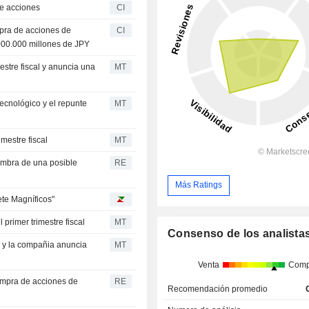
de acciones
CI
pra de acciones de
CI
.000.000 millones de JPY
estre fiscal y anuncia una
MT
tecnológico y el repunte
MT
imestre fiscal
MT
sombra de una posible
RE
Más Ratings
ete Magníficos"
primer trimestre fiscal
MT
Consenso de los analista
% y la compañia anuncia
MT
Venta
Comp
ompra de acciones de
RE
Recomendación promedio