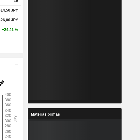
19
914,50
JPY
626,00
JPY
+24,41 %
Materias primas