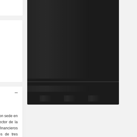
on sede en
ctor de la
financieros
és de tres