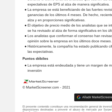
expectativas de EPS al alza de manera significativa.
● La empresa se está beneficiando de las fuertes revisi
ganancias de los últimos 4 meses. De hecho, recient
alza y en proporciones significativas.
● El objetivo de precio medio de los analistas que se in
se ha revisado al alza de forma significativa en los ú
● Los analistas que conforman el consenso han revisad
opinión sobre la empresa en los últimos doce meses.
● Históricamente, la compañía ha estado publicando ci
las expectativas.
Puntos débiles
● La empresa está endeudada y tiene un margen de ma
inversión
© MarketScreener.com - 2021
Añadir MarketScreener
El presente contenido constituye una recomendación general de inversi
disposiciones destinadas a prevenir el abuso de mercado por Surper