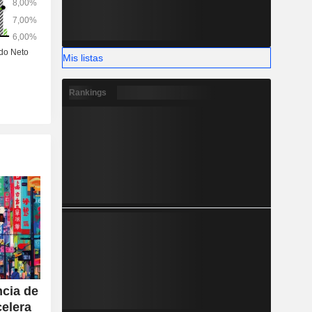
Mis listas
Rankings
ncia de
celera