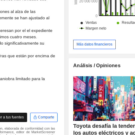
ones al alza de las
emente se han ajustado al
teresan por el el expediente
ltimos cuatro meses.
o significativamente su
Más datos financieros
fras que están por encima de
Análisis / Opiniones
niobra limitado para la
 a tus fuentes
Comparte
Toyota desafía la tende
ón, elaborada de conformidad con las
los autos eléctricos y a
formance, editor de MarketScreener