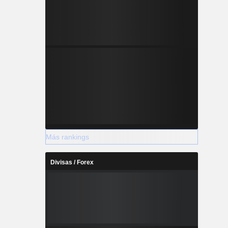
Más rankings
Divisas / Forex