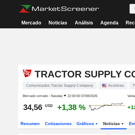
Mercado
Noticias
Análisis
Agenda
Rec
TRACTOR SUPPLY C
Comunicados Tractor Supply Company
Acciones
Mercado cerrado -
Nasdaq
22:00:00 07/08/2026
Varia
34,56
+1,38 %
USD
+1
Resumen
Cotizaciones
Gráficos
Noticias
Em