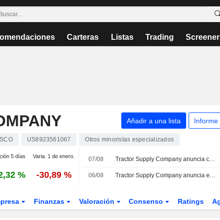
omendaciones
Carteras
Listas
Trading
Screener
OMPANY
Añadir a una lista
Informe
TSCO
US8923561067
Otros minoristas especializados
ción 5 días
Varia. 1 de enero.
07/08
Tractor Supply Company anuncia cambios en su cúpula directiva
2,32 %
-30,89 %
06/08
Tractor Supply Company anuncia el pago de su dividendo trimestral el 8 de septiembre de 2026
presa
Finanzas
Valoración
Consenso
Ratings
A