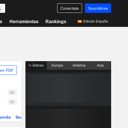
Conéctate
Suscribirse
s
Herramientas
Rankings
Edición España
Índices
Europa
América
Asia
 en PDF
CI
CI
genda
Sector
Derivados
ETFs