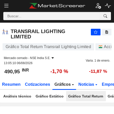
TRANSRAIL LIGHTING LIMITED
490,95
₹
-1,70 %
TRANSRAIL LIGHTING
LIMITED
Gráfico Total Return Transrail Lighting Limited
Acci
Mercado cerrado -
NSE India S.E.
Varia. 1 de enero.
13:05:10 06/08/2026
INR
-1,70 %
490,95
-11,87 %
Resumen
Cotizaciones
Gráficos
Noticias
Empr
Análisis técnico
Gráfico Estático
Gráfico Total Return
Grá