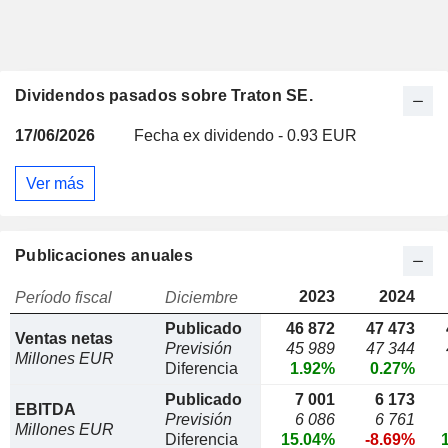
Dividendos pasados sobre Traton SE.
17/06/2026
Fecha ex dividendo - 0.93 EUR
Ver más
Publicaciones anuales
2023
2024
Período fiscal
Diciembre
Publicado
46 872
47 473
Ventas netas
Previsión
45 989
47 344
Millones EUR
Diferencia
1.92%
0.27%
Publicado
7 001
6 173
EBITDA
Previsión
6 086
6 761
Millones EUR
Diferencia
15.04%
-8.69%