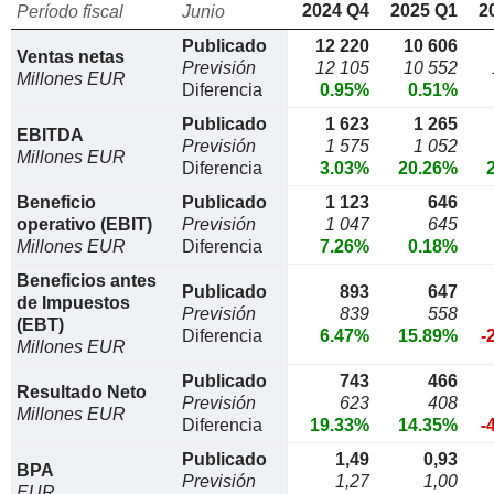
2024 Q4
2025 Q1
2
Período fiscal
Junio
Publicado
12 220
10 606
Ventas netas
Previsión
12 105
10 552
Millones EUR
Diferencia
0.95%
0.51%
Publicado
1 623
1 265
EBITDA
Previsión
1 575
1 052
Millones EUR
Diferencia
3.03%
20.26%
Beneficio
Publicado
1 123
646
operativo (EBIT)
Previsión
1 047
645
Millones EUR
Diferencia
7.26%
0.18%
Beneficios antes
Publicado
893
647
de Impuestos
Previsión
839
558
(EBT)
Diferencia
6.47%
15.89%
-
Millones EUR
Publicado
743
466
Resultado Neto
Previsión
623
408
Millones EUR
Diferencia
19.33%
14.35%
-
Publicado
1,49
0,93
BPA
Previsión
1,27
1,00
EUR