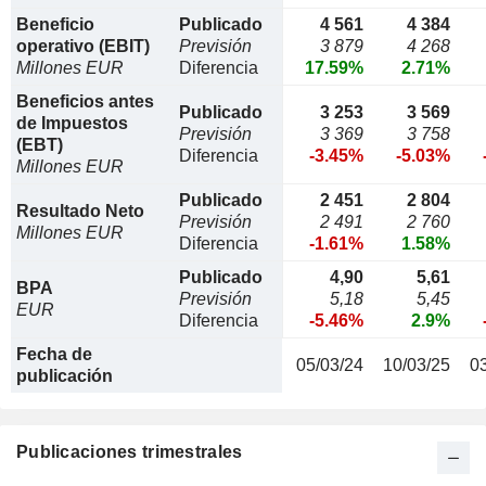
Beneficio
Publicado
4 561
4 384
operativo (EBIT)
Previsión
3 879
4 268
Millones EUR
Diferencia
17.59%
2.71%
Beneficios antes
Publicado
3 253
3 569
de Impuestos
Previsión
3 369
3 758
(EBT)
Diferencia
-3.45%
-5.03%
Millones EUR
Publicado
2 451
2 804
Resultado Neto
Previsión
2 491
2 760
Millones EUR
Diferencia
-1.61%
1.58%
Publicado
4,90
5,61
BPA
Previsión
5,18
5,45
EUR
Diferencia
-5.46%
2.9%
Fecha de
05/03/24
10/03/25
0
publicación
Publicaciones trimestrales