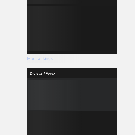
Más rankings
Divisas / Forex