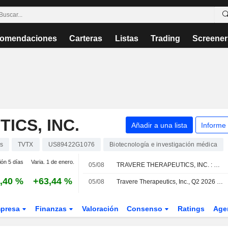
omendaciones
Carteras
Listas
Trading
Screener
ICS, INC.
Añadir a una lista
Informe
s
TVTX
US89422G1076
Biotecnología e investigación médica
ión 5 días
Varia. 1 de enero.
05/08
TRAVERE THERAPEUTICS, INC. : Obtiene una recomendación de compra de Wedbush
,40 %
+63,44 %
05/08
Travere Therapeutics, Inc., Q2 2026 Earnings Call, Aug 04, 2026
presa
Finanzas
Valoración
Consenso
Ratings
Age