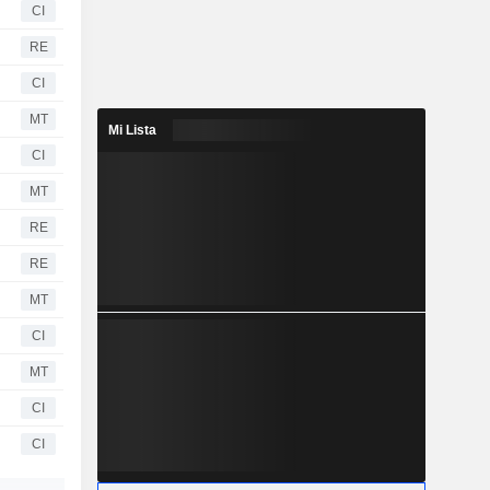
CI
RE
CI
MT
Mi Lista
CI
MT
RE
RE
MT
CI
MT
CI
CI