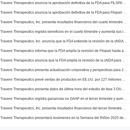
Travere Therapeutics anuncia la aprobación definitiva de la FDA para FILSPARI® (sparsentan), el primer y único medicamento aprobado para la GEFS
Travere Therapeutics anuncia la aprobación definitiva de la FDA para Filspari (sparsentan), el primer y único medicamento autorizado para la GEFS
Travere Therapeutics, Inc. presenta resultados financieros del cuarto trimestre y del año completo finalizado el 31 de diciembre de 2025
Travere Therapeutics registra beneficios en el cuarto trimestre y aumenta sus ingresos
Travere Therapeutics, Inc. anuncia que la FDA extiende la revisión de la sNDA para Filspari® (Sparsentan) en glomeruloesclerosis segmentaria focal
Travere Therapeutics informa que la FDA amplía la revisión de Filspari hasta abril; las acciones caen
Travere Therapeutics anuncia que la FDA amplía la revisión de la sNDA para Filspari (sparsentan) en FSGS
Travere Therapeutics presenta actualización corporativa y perspectivas para 2026
Travere Therapeutics prevé ventas de productos en EE.UU. por 127 millones de dólares en el cuarto trimestre
Travere Therapeutics presenta datos de última hora del estudio de fase 3 DUPLEX sobre Filspari en FSGS durante la Semana del Riñón de la ASN 2025
Travere Therapeutics registra ganancias no GAAP en el tercer trimestre y aumenta sus ingresos
Travere Therapeutics, Inc. presenta resultados financieros del tercer trimestre y de los nueve meses finalizados el 30 de septiembre de 2025
Travere Therapeutics presentará resúmenes en la Semana del Riñón 2025 de la Sociedad Americana de Nefrología (ASN)