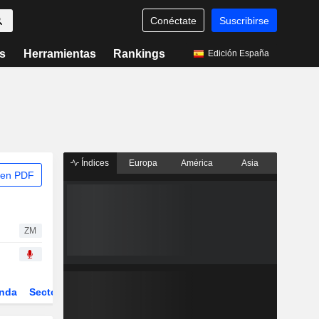
Conéctate
Suscribirse
s
Herramientas
Rankings
Edición España
Índices
Europa
América
Asia
 en PDF
ZM
nda
Sector
Derivados
ETFs