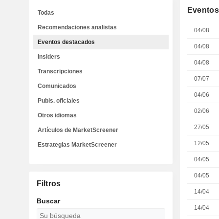
Eventos
Todas
Recomendaciones analistas
04/08
Eventos destacados
04/08
Insiders
04/08
Transcripciones
07/07
Comunicados
04/06
Publs. oficiales
02/06
Otros idiomas
27/05
Artículos de MarketScreener
12/05
Estrategias MarketScreener
04/05
04/05
Filtros
14/04
Buscar
14/04