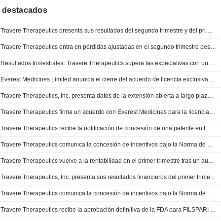
 destacados
Travere Therapeutics presenta sus resultados del segundo trimestre y del primer semestre de 2026
Travere Therapeutics entra en pérdidas ajustadas en el segundo trimestre pese al aumento de sus ingresos
Resultados trimestrales: Travere Therapeutics supera las expectativas con unos ingresos de 169,6 millones USD en el segundo trimestre
Everest Medicines Limited anuncia el cierre del acuerdo de licencia exclusiva y colaboración con Travere Therapeutics, Inc
Travere Therapeutics, Inc. presenta datos de la extensión abierta a largo plazo del estudio de fase 3 DUPLEX sobre Filspari en la glomeruloesclerosis focal y segmentaria
Travere Therapeutics firma un acuerdo con Everest Medicines para la licencia de un fármaco potencial contra enfermedades renales
Travere Therapeutics recibe la notificación de concesión de una patente en EE. UU. para ciertos métodos de uso de FILSPARI (sparsentan) en la nefropatía por IgA
Travere Therapeutics comunica la concesión de incentivos bajo la Norma de Cotización 5635(c)(4) del Nasdaq
Travere Therapeutics vuelve a la rentabilidad en el primer trimestre tras un aumento de sus ingresos
Travere Therapeutics, Inc. presenta sus resultados financieros del primer trimestre finalizado el 31 de marzo de 2026
Travere Therapeutics comunica la concesión de incentivos bajo la Norma de Cotización 5635(c)(4) del Nasdaq
Travere Therapeutics recibe la aprobación definitiva de la FDA para FILSPARI en el tratamiento de la GEFS