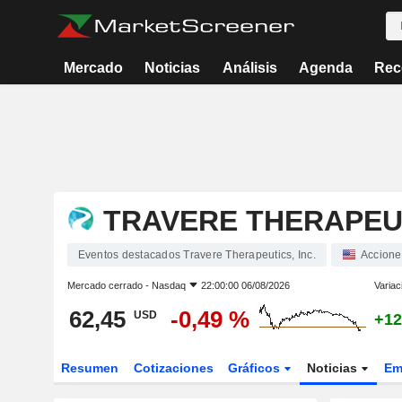
Mercado
Noticias
Análisis
Agenda
Rec
TRAVERE THERAPEUT
Eventos destacados Travere Therapeutics, Inc.
Accione
Mercado cerrado -
Nasdaq
22:00:00 06/08/2026
Variac
62,45
-0,49 %
USD
+12
Resumen
Cotizaciones
Gráficos
Noticias
Em