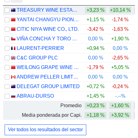
TREASURY WINE ESTATES LIMITED
+3,23 %
+10,14 %
-
YANTAI CHANGYU PIONEER WINE COMPANY LIMITED
+1,15 %
-1,74 %
-
CITIC NIYA WINE CO., LTD.
-3,42 %
-1,63 %
-
VIÑA CONCHA Y TORO S.A.
0,00 %
+1,90 %
-
LAURENT-PERRIER
+0,94 %
0,00 %
C&C GROUP PLC
0,00 %
-2,65 %
-
WEILONG GRAPE WINE CO., LTD
-1,79 %
+5,05 %
ANDREW PELLER LIMITED
0,00 %
0,00 %
+
DELEGAT GROUP LIMITED
+0,72 %
-0,24 %
ABRAU-DURSO
+1,45 %
-.--%
Promedio
+0,23 %
+1,60 %
Media ponderada por Capi.
+1,18 %
+3,92 %
-
Ver todos los resultados del sector