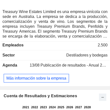
Treasury Wine Estates Limited es una empresa vinícola con
sede en Australia. La empresa se dedica a la producción,
comercialización y venta de vino. Los segmentos de la
empresa incluyen Treasury Premium Brands, Penfolds y
Treasury Americas. El segmento Treasury Premium Brands
se encarga de la elaboración, venta y comercialización de
vino en Australia, Asia, Europa, Canadá, Oriente Medio y
Empleados
2.500
África. El segmento Penfolds se encarga de la elaboración,
venta y comercialización de los vinos Penfolds a nivel
Sector
Destiladores y bodegas
mundial. El segmento Treasury Americas se encarga de la
fabricación, venta y comercialización de vino en las
Agenda
13/08
Publicación de resultados - Anual 2026
regiones de América del Norte y América Latina. En
Australia, posee y gestiona seis bodegas y una planta de
envasado, con vinos producidos principalmente en Australia
Más información sobre la empresa
Meridional y Victoria. En Nueva Zelanda, es propietaria de
una bodega situada en Marlborough. Entre sus marcas se
incluyen Penfolds, DAOU Vineyards, 19 Crimes, Drop of
Sunshine, Frank Family Vineyards, Etude, Beaulieu
Cuenta de Resultados y Estimaciones
Vineyard y Seppelt.