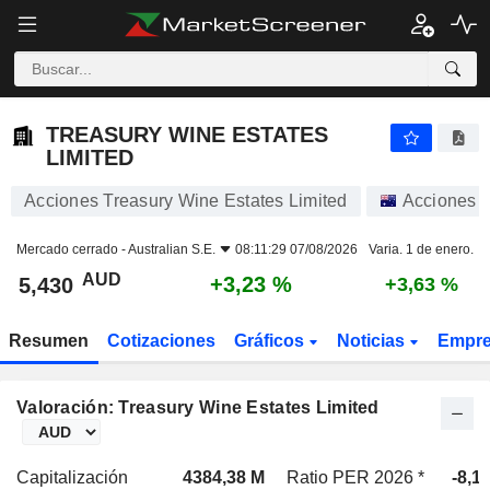
TREASURY WINE ESTATES LIMITED
5,430
$
+3,23 %
TREASURY WINE ESTATES
LIMITED
Acciones Treasury Wine Estates Limited
Acciones
Mercado cerrado -
Australian S.E.
08:11:29 07/08/2026
Varia. 1 de enero.
AUD
+3,23 %
5,430
+3,63 %
Resumen
Cotizaciones
Gráficos
Noticias
Empr
Valoración: Treasury Wine Estates Limited
Capitalización
4384,38 M
Ratio PER 2026 *
-8,1