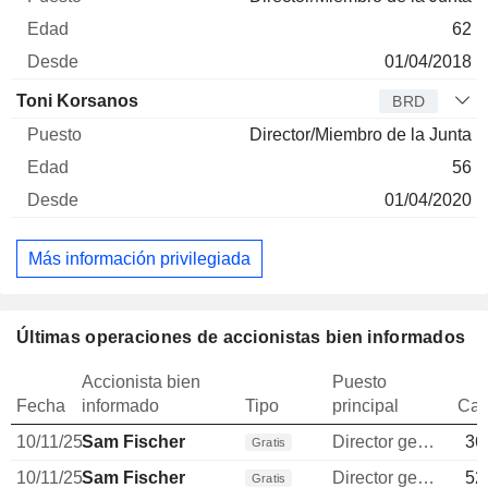
62
01/04/2018
Toni Korsanos
BRD
Director/Miembro de la Junta
56
01/04/2020
Más información privilegiada
Últimas operaciones de accionistas bien informados
Accionista bien
Puesto
Fecha
informado
Tipo
principal
Can
10/11/25
Sam Fischer
Director general
36
Gratis
10/11/25
Sam Fischer
Director general
52
Gratis