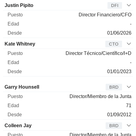
Justin Pipito
DFI
Director Financiero/CFO
-
01/06/2026
Kate Whitney
CTO
Director Técnico/Científico/I+D
-
01/01/2023
Administrador
Puesto
Edad
Desde
Garry Hounsell
BRD
Director/Miembro de la Junta
71
01/09/2012
Colleen Jay
BRD
Director/Miembro de la Junta