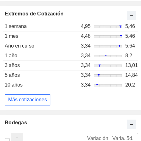
Extremos de Cotización
1 semana
4,95
5,46
1 mes
4,48
5,46
Año en curso
3,34
5,64
1 año
3,34
8,2
3 años
3,34
13,01
5 años
3,34
14,84
10 años
3,34
20,2
Más cotizaciones
Bodegas
V
Variación
Varia. 5d.