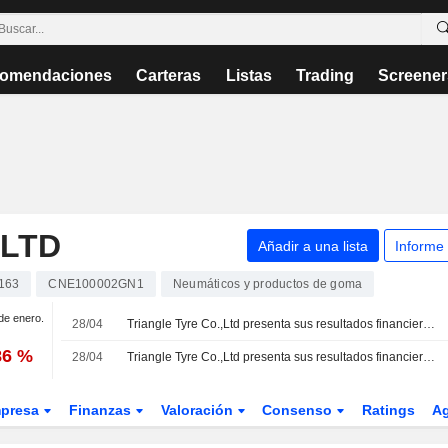
omendaciones
Carteras
Listas
Trading
Screener
,LTD
Añadir a una lista
Informe
163
CNE100002GN1
Neumáticos y productos de goma
 de enero.
28/04
Triangle Tyre Co.,Ltd presenta sus resultados financieros correspondientes al ejercicio cerrado el 31 de diciembre de 2025
86 %
28/04
Triangle Tyre Co.,Ltd presenta sus resultados financieros del primer trimestre finalizado el 31 de marzo de 2026
presa
Finanzas
Valoración
Consenso
Ratings
A