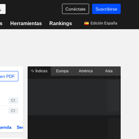
Conéctate
Suscribirse
s
Herramientas
Rankings
Edición España
Índices
Europa
América
Asia
 en PDF
CI
CI
genda
Sector