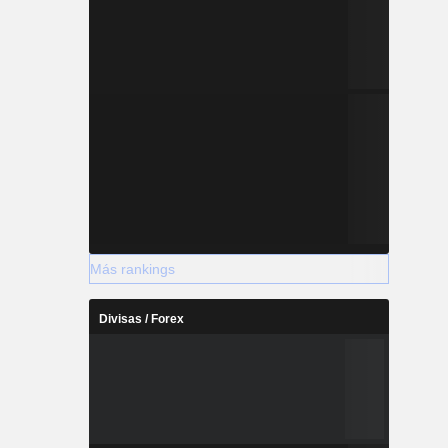
Más rankings
Divisas / Forex