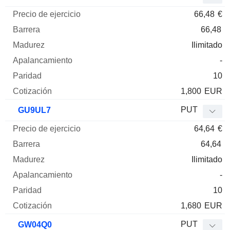
66,48
€
66,48
Ilimitado
-
10
1,800
EUR
PUT
GU9UL7
64,64
€
64,64
Ilimitado
-
10
1,680
EUR
PUT
GW04Q0