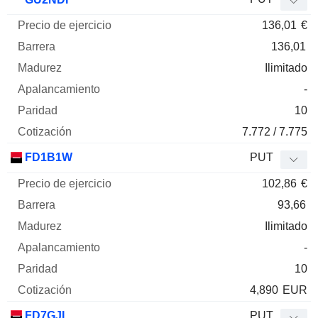
136,01
€
136,01
Ilimitado
-
10
7.772 / 7.775
FD1B1W
PUT
102,86
€
93,66
Ilimitado
-
10
4,890
EUR
FD7GJL
PUT