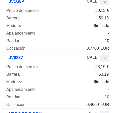
CALL
JV1G8P
50,13
€
50,13
Ilimitado
-
10
0,7700
EUR
CALL
JV0237
53,19
€
53,19
Ilimitado
-
10
0,4600
EUR