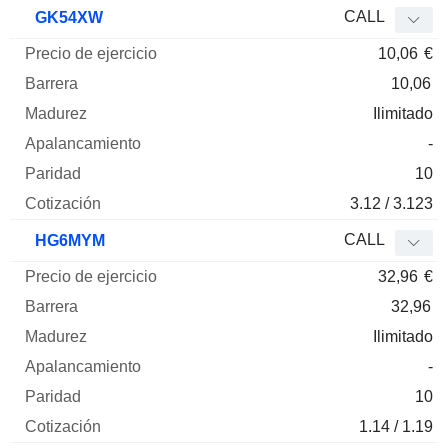
Precio
CALL
GK54XW
de
10,06
€
ejercicio
Barrera
Madurez
Elasticidad
Mnemo
Tipo
Pari
10,06
Ilimitado
-
10
3.12 / 3.123
CALL
HG6MYM
32,96
€
32,96
Ilimitado
-
10
1.14 / 1.19