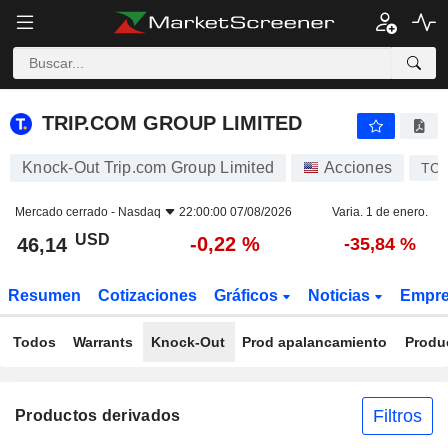
TRIP.COM GROUP LIMITED
46,14
$
-0,22 %
TRIP.COM GROUP LIMITED
Knock-Out Trip.com Group Limited
Acciones
TC
Mercado cerrado -
Nasdaq
22:00:00 07/08/2026
Varia. 1 de enero.
USD
-0,22 %
46,14
-35,84 %
Resumen
Cotizaciones
Gráficos
Noticias
Empr
Todos
Warrants
Knock-Out
Prod apalancamiento
Produ
Filtros
Productos derivados