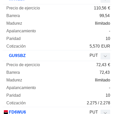
110,56
€
99,54
Ilimitado
-
10
5,570
EUR
PUT
GU9SBZ
72,43
€
72,43
Ilimitado
-
10
2.275 / 2.278
FD6WU6
PUT