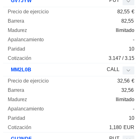
PUT
GV7JYW
82,55
€
82,55
Ilimitado
-
10
3.147 / 3.15
CALL
MM2L0B
32,56
€
32,56
Ilimitado
-
10
1,180
EUR
PUT
GU2NDF