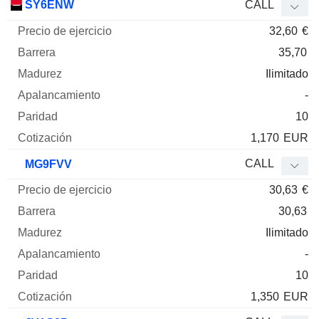
SY6ENW
CALL
32,60
€
35,70
Ilimitado
-
10
1,170
EUR
CALL
MG9FVV
30,63
€
30,63
Ilimitado
-
10
1,350
EUR