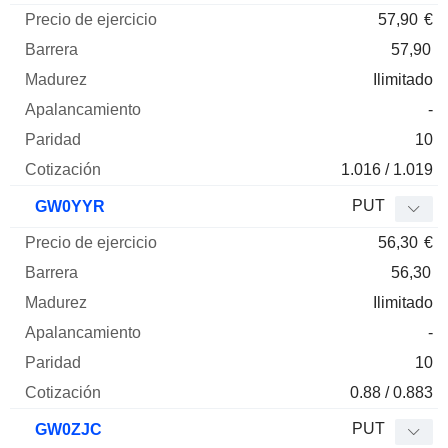
57,90
€
57,90
Ilimitado
-
10
1.016 / 1.019
PUT
GW0YYR
56,30
€
56,30
Ilimitado
-
10
0.88 / 0.883
PUT
GW0ZJC