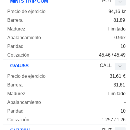
PUT
MINI S TRIP COM
94,16
kr
81,89
Ilimitado
0.96x
10
45.46 / 45.49
CALL
GV4U5S
31,61
€
31,61
Ilimitado
-
10
1.257 / 1.26