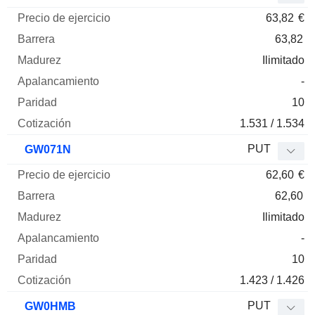
63,82
€
63,82
Ilimitado
-
10
1.531 / 1.534
PUT
GW071N
62,60
€
62,60
Ilimitado
-
10
1.423 / 1.426
PUT
GW0HMB