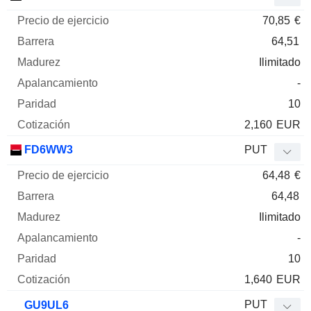
70,85
€
64,51
Ilimitado
-
10
2,160
EUR
FD6WW3
PUT
64,48
€
64,48
Ilimitado
-
10
1,640
EUR
PUT
GU9UL6