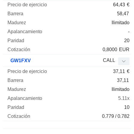
64,43
€
58,47
Ilimitado
-
20
0,8000
EUR
CALL
GW1FXV
37,11
€
37,11
Ilimitado
5.11x
10
0.779 / 0.782