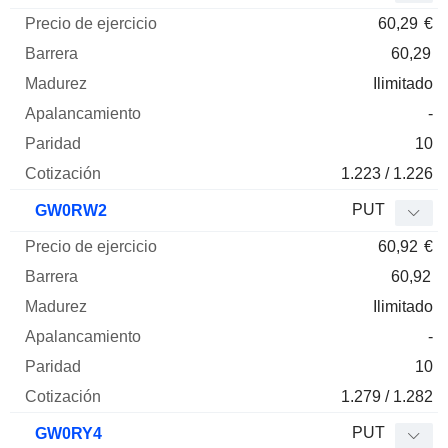
60,29
€
60,29
Ilimitado
-
10
1.223 / 1.226
PUT
GW0RW2
60,92
€
60,92
Ilimitado
-
10
1.279 / 1.282
PUT
GW0RY4