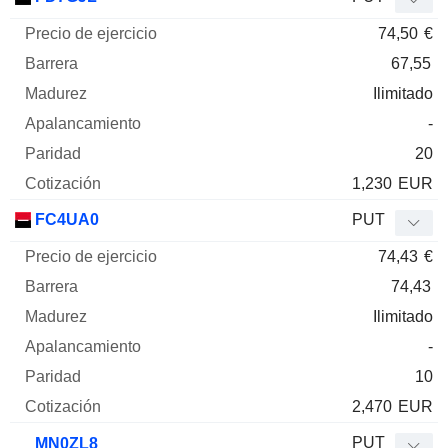
74,50
€
67,55
Ilimitado
-
20
1,230
EUR
FC4UA0
PUT
74,43
€
74,43
Ilimitado
-
10
2,470
EUR
PUT
MN0ZL8