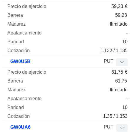
59,23
€
59,23
Ilimitado
-
10
1.132 / 1.135
PUT
GW0U5B
61,75
€
61,75
Ilimitado
-
10
1.35 / 1.353
PUT
GW0UA6