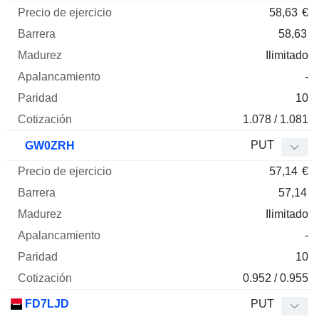
58,63
€
58,63
Ilimitado
-
10
1.078 / 1.081
PUT
GW0ZRH
57,14
€
57,14
Ilimitado
-
10
0.952 / 0.955
FD7LJD
PUT