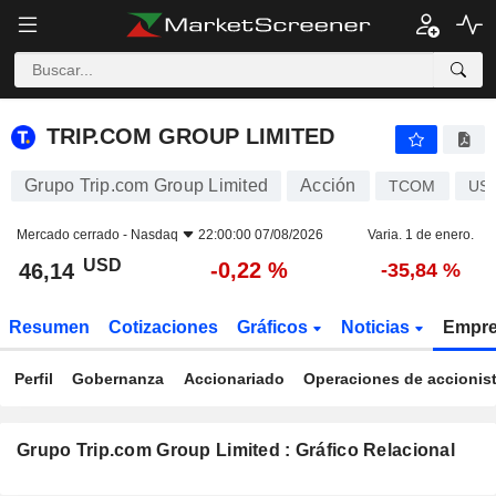
TRIP.COM GROUP LIMITED
46,14
$
-0,22 %
TRIP.COM GROUP LIMITED
Grupo Trip.com Group Limited
Acción
TCOM
US
Mercado cerrado -
Nasdaq
22:00:00 07/08/2026
Varia. 1 de enero.
USD
-0,22 %
46,14
-35,84 %
Resumen
Cotizaciones
Gráficos
Noticias
Empr
Perfil
Gobernanza
Accionariado
Operaciones de accionis
Grupo Trip.com Group Limited : Gráfico Relacional