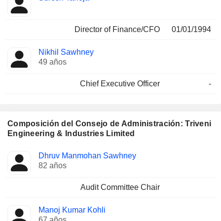
Director of Finance/CFO
01/01/1994
Nikhil Sawhney
49 años
Chief Executive Officer
-
Composición del Consejo de Administración: Triveni
Engineering & Industries Limited
Administrador
Comités
Dhruv Manmohan Sawhney
82 años
Audit Committee Chair
Manoj Kumar Kohli
67 años