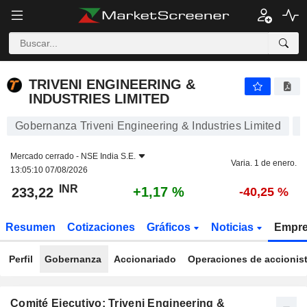
TRIVENI ENGINEERING & INDUSTRIES LIMITED
233,22
₹
+1,17 %
TRIVENI ENGINEERING &
INDUSTRIES LIMITED
Gobernanza Triveni Engineering & Industries Limited
Mercado cerrado -
NSE India S.E.
Varia. 1 de enero.
13:05:10 07/08/2026
INR
+1,17 %
233,22
-40,25 %
Resumen
Cotizaciones
Gráficos
Noticias
Empr
Perfil
Gobernanza
Accionariado
Operaciones de accionis
Comité Ejecutivo: Triveni Engineering &