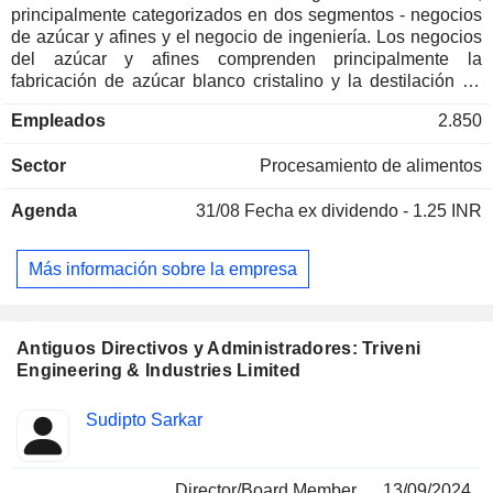
principalmente categorizados en dos segmentos - negocios
de azúcar y afines y el negocio de ingeniería. Los negocios
del azúcar y afines comprenden principalmente la
fabricación de azúcar blanco cristalino y la destilación de
alcohol. La melaza, un subproducto de la fabricación de
Empleados
2.850
azúcar, se utiliza como materia prima para producir etanol y
alcohol extra neutro. El negocio de ingeniería comprende la
Sector
Procesamiento de alimentos
fabricación de engranajes de alta velocidad, cajas de
engranajes y el suministro de soluciones para el tratamiento
Agenda
31/08
Fecha ex dividendo - 1.25 INR
del agua y las aguas residuales. Su negocio de transmisión
de potencia se centra en engranajes y cajas de engranajes
de alta velocidad y de nicho de baja velocidad que abarcan
Más información sobre la empresa
el suministro a fabricantes de equipos originales (OEM),
servicios posventa y retroadaptación de cajas de
engranajes, atendiendo a los requisitos del sector
energético, otros segmentos industriales y defensa.
Antiguos Directivos y Administradores: Triveni
Proporciona equipos de proceso diseñados a medida y
Engineering & Industries Limited
soluciones integrales en la gestión del agua y las aguas
residuales.
Funciones
Sudipto Sarkar
Insider
ocupadas
Director/Board Member
13/09/2024