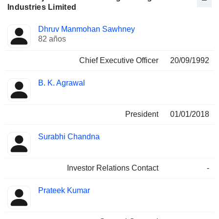
Industries Limited
Funciones
Dhruv Manmohan Sawhney
Director
ocupadas
82 años
Chief Executive Officer
20/09/1992
B. K. Agrawal
President
01/01/2018
Surabhi Chandna
Investor Relations Contact
-
Prateek Kumar