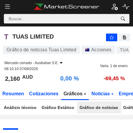
TUAS LIMITED
2,160
$
0,00 %
TUAS LIMITED
Gráfico de noticias Tuas Limited
Acciones
TUA
Mercado cerrado -
Australian S.E.
Varia. 1 de enero.
08:10:10 07/08/2026
AUD
0,00 %
2,160
-69,45 %
Resumen
Cotizaciones
Gráficos
Noticias
Empr
Análisis técnico
Gráfico Estático
Gráfico de noticias
Gráf