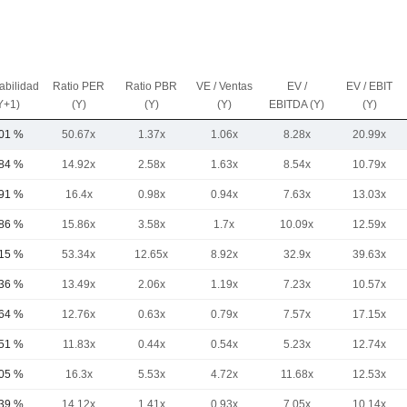
abilidad
Ratio PER
Ratio PBR
VE / Ventas
EV /
EV / EBIT
Y+1)
(Y)
(Y)
(Y)
EBITDA (Y)
(Y)
,01 %
50.67x
1.37x
1.06x
8.28x
20.99x
,84 %
14.92x
2.58x
1.63x
8.54x
10.79x
,91 %
16.4x
0.98x
0.94x
7.63x
13.03x
,86 %
15.86x
3.58x
1.7x
10.09x
12.59x
,15 %
53.34x
12.65x
8.92x
32.9x
39.63x
,36 %
13.49x
2.06x
1.19x
7.23x
10.57x
,64 %
12.76x
0.63x
0.79x
7.57x
17.15x
,51 %
11.83x
0.44x
0.54x
5.23x
12.74x
,05 %
16.3x
5.53x
4.72x
11.68x
12.53x
,39 %
14.12x
1.41x
0.93x
7.05x
10.14x