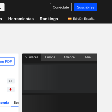
Conéctate
Suscribirse
s
Herramientas
Rankings
Edición España
Índices
Europa
América
Asia
 en PDF
CI
genda
Sector
Derivados