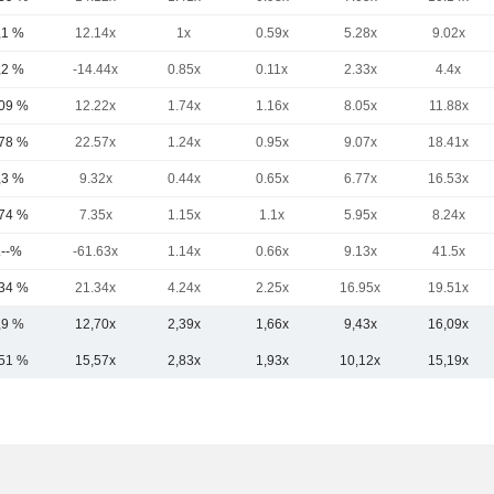
,1 %
12.14x
1x
0.59x
5.28x
9.02x
,2 %
-14.44x
0.85x
0.11x
2.33x
4.4x
,09 %
12.22x
1.74x
1.16x
8.05x
11.88x
,78 %
22.57x
1.24x
0.95x
9.07x
18.41x
,3 %
9.32x
0.44x
0.65x
6.77x
16.53x
,74 %
7.35x
1.15x
1.1x
5.95x
8.24x
.--%
-61.63x
1.14x
0.66x
9.13x
41.5x
,34 %
21.34x
4.24x
2.25x
16.95x
19.51x
,9 %
12,70x
2,39x
1,66x
9,43x
16,09x
,51 %
15,57x
2,83x
1,93x
10,12x
15,19x