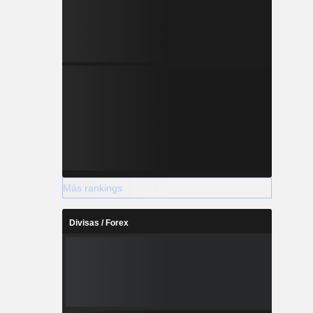
Más rankings
Divisas / Forex