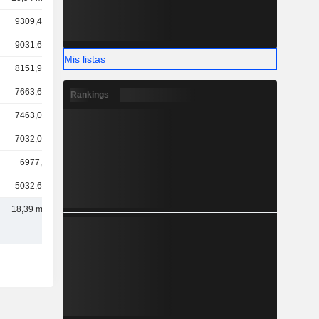
9309,46 M
9031,66 M
Mis listas
8151,91 M
7663,65 M
Rankings
7463,04 M
7032,05 M
6977,7 M
5032,61 M
18,39 mil M