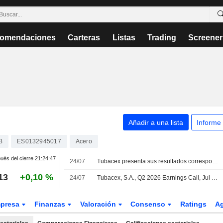
omendaciones
Carteras
Listas
Trading
Screener
Añadir a una lista
Informe
B
ES0132945017
Acero
és del cierre
21:24:47
24/07
Tubacex presenta sus resultados correspondientes al primer semestre de 2026
13
+0,10 %
24/07
Tubacex, S.A., Q2 2026 Earnings Call, Jul 24, 2026
presa
Finanzas
Valoración
Consenso
Ratings
A