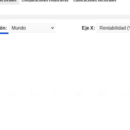
ectoriales
Comparaciones Financieras
Calificaciones sectoriales
ón:
Eje X: