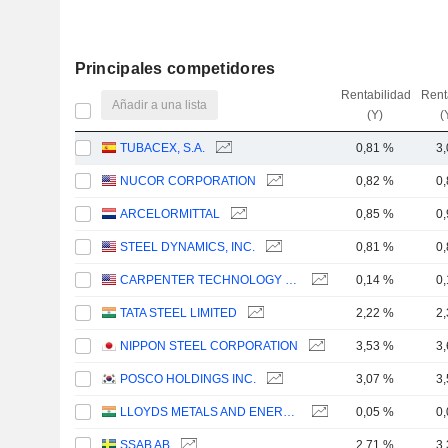
Principales competidores
Rentabilidad
Rent
Añadir a una lista
(Y)
(
TUBACEX, S.A.
0,81 %
3
NUCOR CORPORATION
0,82 %
0
ARCELORMITTAL
0,85 %
0
STEEL DYNAMICS, INC.
0,81 %
0
CARPENTER TECHNOLOGY CORPORATION
0,14 %
0
TATA STEEL LIMITED
2,22 %
2
NIPPON STEEL CORPORATION
3,53 %
3
POSCO HOLDINGS INC.
3,07 %
3
LLOYDS METALS AND ENERGY LIMITED
0,05 %
0
SSAB AB
2,71 %
3