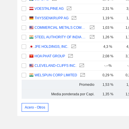
VOESTALPINE AG
2,31 %
3
THYSSENKRUPP AG
1,19 %
1
COMMERCIAL METALS COMPANY
1,03 %
1
STEEL AUTHORITY OF INDIA LIMITED
1,26 %
1
JFE HOLDINGS, INC.
4,3 %
4
HOA PHAT GROUP
2,08 %
3
CLEVELAND-CLIFFS INC.
-.--%
-
WELSPUN CORP LIMITED
0,29 %
0
Promedio
1,53 %
1
Media ponderada por Capi.
1,35 %
1
Acero - Otros