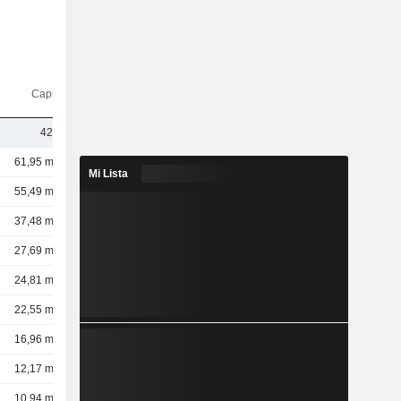
Capi.($)
428 M
61,95 mil M
Mi Lista
55,49 mil M
37,48 mil M
27,69 mil M
24,81 mil M
22,55 mil M
16,96 mil M
12,17 mil M
10,94 mil M