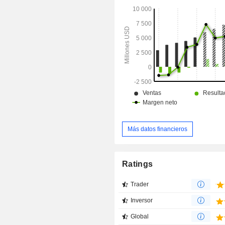
marketing), Flex y Autenticación e i
usuario. Su Twilio Flex es un 
interacción digital para todo el re
cliente. Twilio Segment es una pla
datos de clientes que proporci
empresas las herramientas neces
aprovechar el potencial de l
contextuales, unificando en un 
información en tiempo real recopilada
del recorrido de cada cliente.
Más datos financieros
Ratings
Trader
Inversor
Global