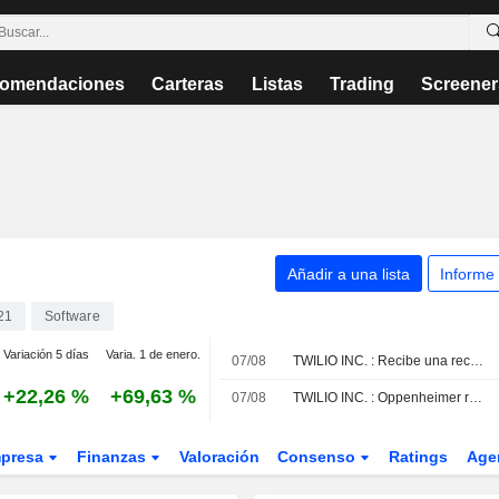
omendaciones
Carteras
Listas
Trading
Screener
Añadir a una lista
Informe
21
Software
Variación 5 días
Varia. 1 de enero.
07/08
TWILIO INC. : Recibe una recomendación de compra del UBS
+22,26 %
+69,63 %
07/08
TWILIO INC. : Oppenheimer reitera su recomendación de compra
presa
Finanzas
Valoración
Consenso
Ratings
Age