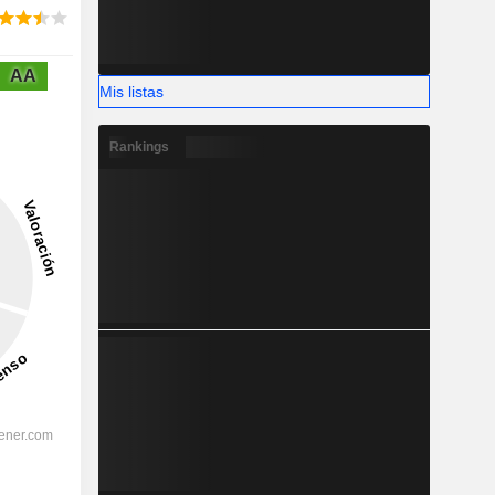
AA
Mis listas
Rankings