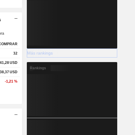
s
ra
COMPRAR
Más rankings
32
41,28
USD
Rankings
38,37
USD
-1,21 %