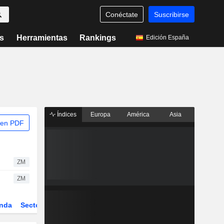
Conéctate
Suscribirse
s
Herramientas
Rankings
Edición España
Índices
Europa
América
Asia
 en PDF
ZM
ZM
nda
Sector
Derivados
ETFs