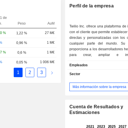
Perfil de la empresa
 1 de
e.
Peso
AuM
Twilio Inc. ofrece una plataforma de 
con el cliente que permite establecer
20 %
27 M€
1,22 %
directas y personalizadas con los c
-%
1 M€
0,96 %
cualquier parte del mundo. Su p
proporciona a los desarrolladores h
37 %
1 M€
0,6 %
para crear, ampliar e imp
comunicaciones en tiempo real 
-%
1 006 M€
0,05 %
Empleados
aplicaciones de software. Sus 
1
2
3
incluyen Twilio Communi
Sector
(Comunicaciones) y Twilio Segment 
El segmento de Comunicaciones con
Más información sobre la empresa
variedad de interfaces de progr
aplicaciones (API) y soluciones d
destinadas a optimizar las comu
entre sus clientes y sus usuarios f
Cuenta de Resultados y
principales ofertas en el se
Estimaciones
Comunicaciones incluyen Mensaje
Correo electrónico (incluye ca