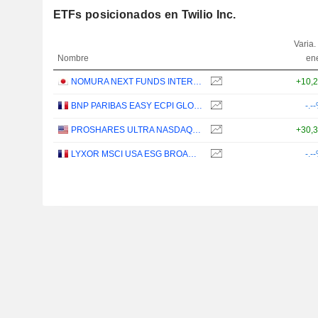
ETFs posicionados en Twilio Inc.
Varia.
Nombre
en
NOMURA NEXT FUNDS INTERNATIONAL EQUITY MSCI-KOKUSAI (YEN-HEDGED) ETF - JPY
+10,
BNP PARIBAS EASY ECPI GLOBAL ESG INFRASTRUCTURE UCITS ETF (C) - USD
-.-
PROSHARES ULTRA NASDAQ CLOUD COMPUTING - USD
+30,
LYXOR MSCI USA ESG BROAD CTB (DR) UCITS ETF - DIST - EUR
-.-