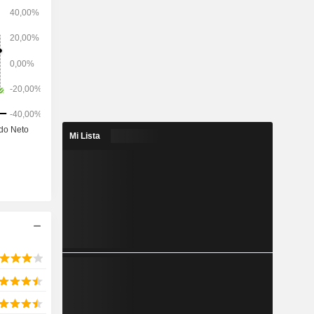
dentidad de
centro de
corrido del
taforma de
ona a las
arias para
os datos
perfil la
 a lo largo
Mi Lista