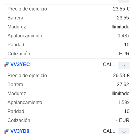
23,55
€
23,55
Ilimitado
1.48x
10
-
EUR
VV3YEC
CALL
26,58
€
27,62
Ilimitado
1.59x
10
-
EUR
VV3YD0
CALL