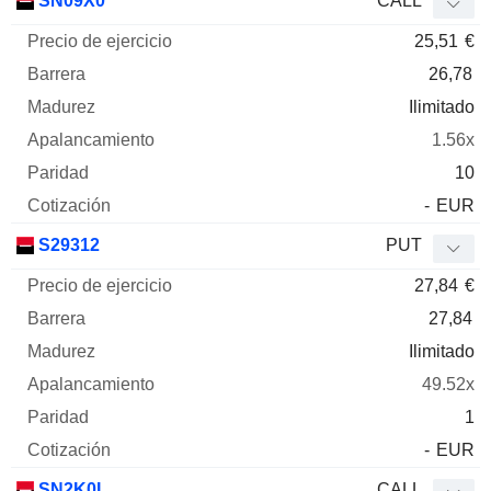
SN09X0
CALL
25,51
€
26,78
Ilimitado
1.56x
10
-
EUR
S29312
PUT
27,84
€
27,84
Ilimitado
49.52x
1
-
EUR
SN2K0L
CALL