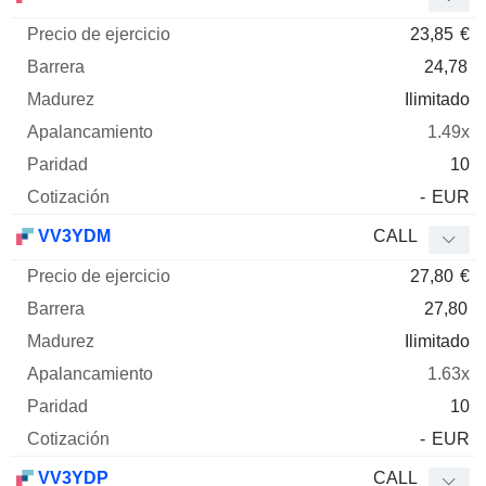
23,85
€
24,78
Ilimitado
1.49x
10
-
EUR
VV3YDM
CALL
27,80
€
27,80
Ilimitado
1.63x
10
-
EUR
VV3YDP
CALL