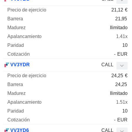
21,12
€
21,95
Ilimitado
1.41x
10
-
EUR
VV3YDR
CALL
24,25
€
24,25
Ilimitado
1.51x
10
-
EUR
VV3YD6
CALL