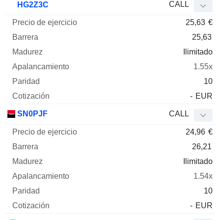
CALL
HG2Z3C
25,63
€
25,63
Ilimitado
1.55x
10
-
EUR
SN0PJF
CALL
24,96
€
26,21
Ilimitado
1.54x
10
-
EUR