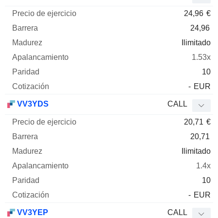
24,96
€
24,96
Ilimitado
1.53x
10
-
EUR
VV3YDS
CALL
20,71
€
20,71
Ilimitado
1.4x
10
-
EUR
VV3YEP
CALL