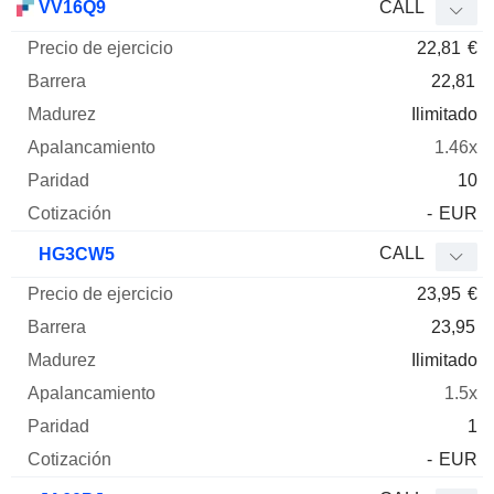
VV16Q9
CALL
22,81
€
22,81
Ilimitado
1.46x
10
-
EUR
CALL
HG3CW5
23,95
€
23,95
Ilimitado
1.5x
1
-
EUR