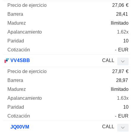
27,06
€
28,41
Ilimitado
1.62x
10
-
EUR
VV4SBB
CALL
27,87
€
28,97
Ilimitado
1.63x
10
-
EUR
CALL
JQ00VM