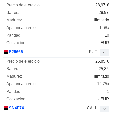
28,97
€
28,97
Ilimitado
1.68x
10
-
EUR
S29666
PUT
25,85
€
25,85
Ilimitado
12.75x
1
-
EUR
SN4F7X
CALL