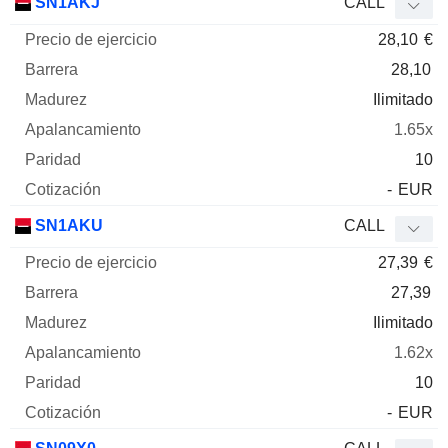
SN1AKJ
CALL
28,10
€
28,10
Ilimitado
1.65x
10
-
EUR
SN1AKU
CALL
27,39
€
27,39
Ilimitado
1.62x
10
-
EUR