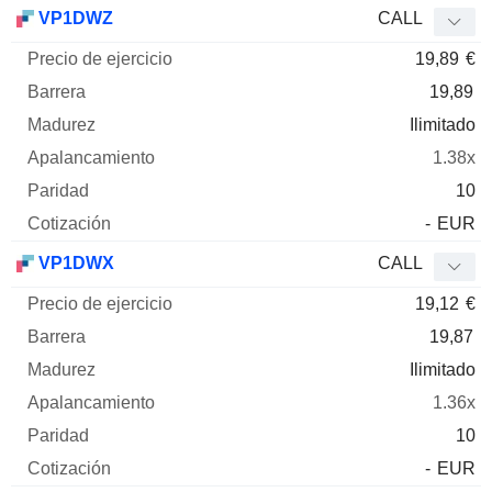
Precio
VP1DWZ
CALL
de
19,89
€
ejercicio
Barrera
Madurez
Elasticidad
Mnemo
Tipo
Pari
19,89
Ilimitado
1.38x
10
-
EUR
VP1DWX
CALL
19,12
€
19,87
Ilimitado
1.36x
10
-
EUR