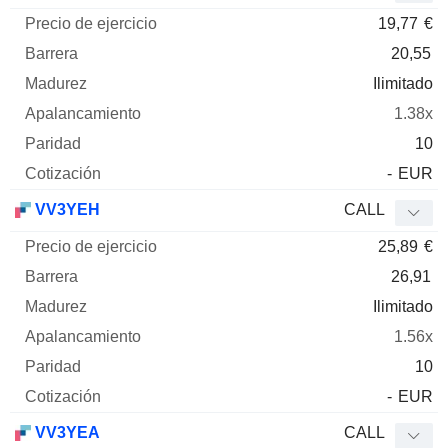
19,77
€
20,55
Ilimitado
1.38x
10
-
EUR
VV3YEH
CALL
25,89
€
26,91
Ilimitado
1.56x
10
-
EUR
VV3YEA
CALL