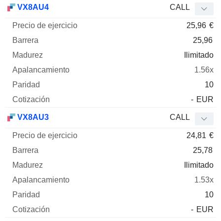
VX8AU4
CALL
25,96
€
25,96
Ilimitado
1.56x
10
-
EUR
VX8AU3
CALL
24,81
€
25,78
Ilimitado
1.53x
10
-
EUR