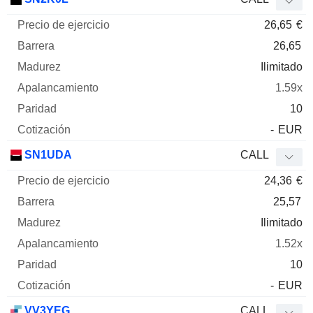
26,65
€
26,65
Ilimitado
1.59x
10
-
EUR
SN1UDA
CALL
24,36
€
25,57
Ilimitado
1.52x
10
-
EUR
VV3YEG
CALL