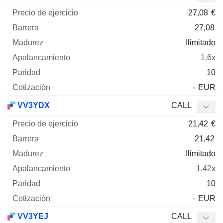
27,08
€
27,08
Ilimitado
1.6x
10
-
EUR
VV3YDX
CALL
21,42
€
21,42
Ilimitado
1.42x
10
-
EUR
VV3YEJ
CALL