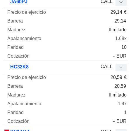
CALL
JA60PJ
29,14
€
29,14
Ilimitado
1.68x
10
-
EUR
CALL
HG32K8
20,59
€
20,59
Ilimitado
1.4x
1
-
EUR