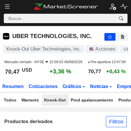
UBER TECHNOLOGIES, INC.
70,47
$
+3,36 %
UBER TECHNOLOGIES, INC.
Knock-Out Uber Technologies, Inc.
Acciones
UB
Mercado cerrado -
NYSE
22:00:02 06/08/2026
Pre-apertura
13:47:06
USD
+3,36 %
70,47
70,77
+0,43 %
Resumen
Cotizaciones
Gráficos
Noticias
Empr
Todos
Warrants
Knock-Out
Prod apalancamiento
Produ
Filtros
Productos derivados