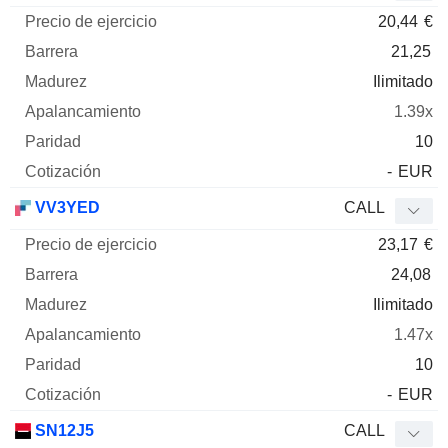
20,44
€
21,25
Ilimitado
1.39x
10
-
EUR
VV3YED
CALL
23,17
€
24,08
Ilimitado
1.47x
10
-
EUR
SN12J5
CALL