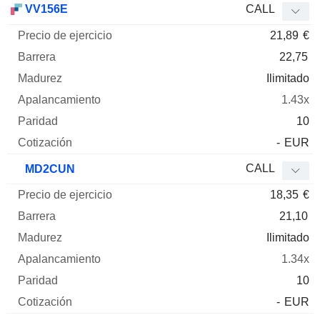
VV156E
CALL
21,89
€
22,75
Ilimitado
1.43x
10
-
EUR
CALL
MD2CUN
18,35
€
21,10
Ilimitado
1.34x
10
-
EUR