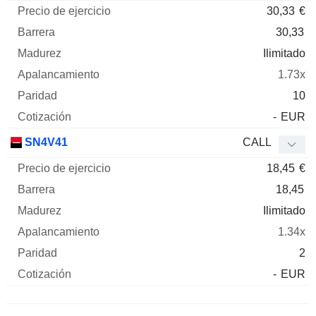
30,33
€
30,33
Ilimitado
1.73x
10
-
EUR
SN4V41
CALL
18,45
€
18,45
Ilimitado
1.34x
2
-
EUR