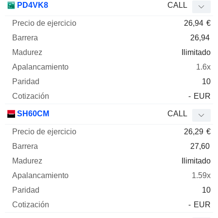
PD4VK8
CALL
26,94
€
26,94
Ilimitado
1.6x
10
-
EUR
SH60CM
CALL
26,29
€
27,60
Ilimitado
1.59x
10
-
EUR