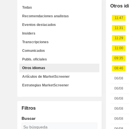
Otros i
Todas
Recomendaciones analistas
11:47
Eventos destacados
11:31
Insiders
11:29
Transcripciones
11:00
Comunicados
09:35
Publs. oficiales
Otros idiomas
08:46
Artículos de MarketScreener
06/08
Estrategias MarketScreener
06/08
06/08
Filtros
06/08
Buscar
06/08
06/08