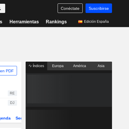
Conéctate
Suscribirse
s
Herramientas
Rankings
Edición España
Índices
Europa
América
Asia
 en PDF
RE
DJ
genda
Sector
Derivados
ETFs