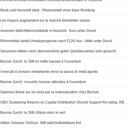
Pericolo di bolla immobiliare continua ad aumentare in Svizzera
Renk und Hensoldt stark - Rheinmetall ohne klare Richtung
Les risques augmentent sur le marché immobilier suisse
Aumovio stellt Aktienrückkäufe in Aussicht - Kurs unter Druck
Rheinmetall senkt Umsatzprognose nach F126-Aus - Aktie unter Druck
Swisscom-Aktien nach überraschend guten Quartalszahlen sehr gesucht
Bourse Zurich: le SMI en nette hausse à l'ouverture
I mercati si avviano lentamente verso la pausa di metà agosto
Bourse Zurich: nouvelle hausse attendue à l'ouverture
Galenica freiné sur six mois par la restructuration chez Bichsel
UBS' Sustaining Returns on Capital Distribution Should Support Re-rating, RBC Says
Bourse Zurich: le SMI clôture dans le vert
Aktien Schweiz Schluss: SMI setzt Aufwärtskurs fort