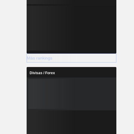
Más rankings
Divisas / Forex