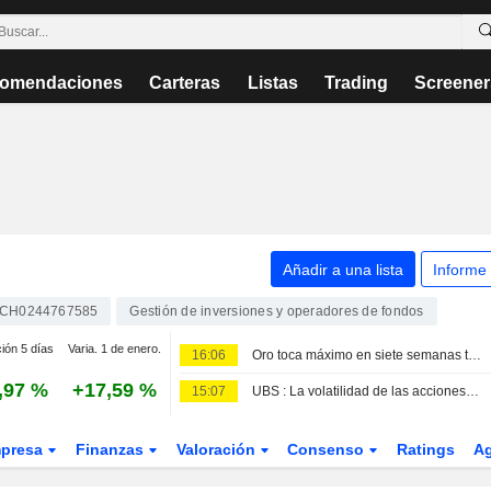
omendaciones
Carteras
Listas
Trading
Screener
Añadir a una lista
Informe
CH0244767585
Gestión de inversiones y operadores de fondos
ción 5 días
Varia. 1 de enero.
16:06
Oro toca máximo en siete semanas tras débiles datos de empleo en EEUU
,97 %
+17,59 %
15:07
UBS : La volatilidad de las acciones tecnológicas alcanza su punto más alto desde el crash de las puntocom -- Market Talk
presa
Finanzas
Valoración
Consenso
Ratings
A