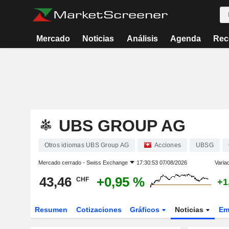
Mercado
Noticias
Análisis
Agenda
Rec
UBS GROUP AG
Otros idiomas UBS Group AG
Acciones
UBSG
Mercado cerrado -
Swiss Exchange
17:30:53 07/08/2026
Varia
43,46
+0,95 %
CHF
+1
Resumen
Cotizaciones
Gráficos
Noticias
Em