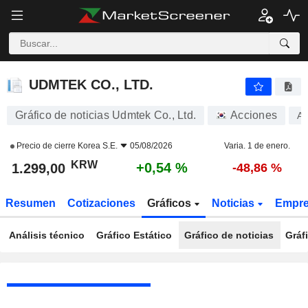
UDMTEK CO., LTD.
1.299,00
₩
+0,54 %
UDMTEK CO., LTD.
Gráfico de noticias Udmtek Co., Ltd.
Acciones
A
Precio de cierre
Korea S.E.
05/08/2026
Varia. 1 de enero.
KRW
+0,54 %
1.299,00
-48,86 %
Resumen
Cotizaciones
Gráficos
Noticias
Empr
Análisis técnico
Gráfico Estático
Gráfico de noticias
Gráf