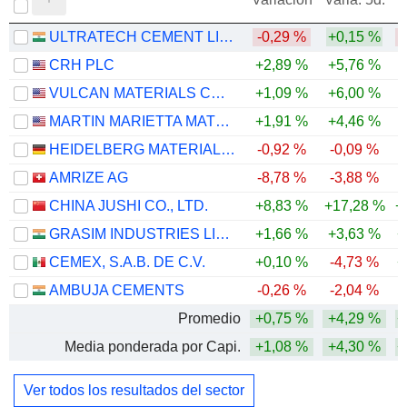
ULTRATECH CEMENT LIMITED
-0,29 %
+0,15 %
CRH PLC
+2,89 %
+5,76 %
VULCAN MATERIALS COMPANY
+1,09 %
+6,00 %
MARTIN MARIETTA MATERIALS, INC.
+1,91 %
+4,46 %
-
HEIDELBERG MATERIALS AG
-0,92 %
-0,09 %
-
AMRIZE AG
-8,78 %
-3,88 %
CHINA JUSHI CO., LTD.
+8,83 %
+17,28 %
+
GRASIM INDUSTRIES LIMITED
+1,66 %
+3,63 %
+
CEMEX, S.A.B. DE C.V.
+0,10 %
-4,73 %
+
AMBUJA CEMENTS
-0,26 %
-2,04 %
-
Promedio
+0,75 %
+4,29 %
+
Media ponderada por Capi.
+1,08 %
+4,30 %
+
Ver todos los resultados del sector