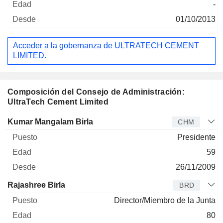
-
01/10/2013
Acceder a la gobernanza de ULTRATECH CEMENT
LIMITED.
Composición del Consejo de Administración:
UltraTech Cement Limited
Administrador
Puesto
Edad
Desde
Kumar Mangalam Birla
CHM
Presidente
59
26/11/2009
Rajashree Birla
BRD
Director/Miembro de la Junta
80