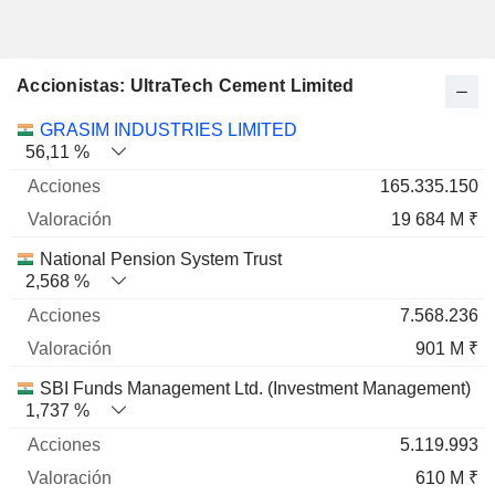
Accionistas: UltraTech Cement Limited
Nombre
Acciones
%
Valoración
GRASIM INDUSTRIES LIMITED
56,11 %
165.335.150
19 684 M ₹
National Pension System Trust
2,568 %
7.568.236
901 M ₹
SBI Funds Management Ltd. (Investment Management)
1,737 %
5.119.993
610 M ₹