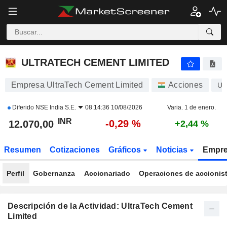
ULTRATECH CEMENT LIMITED
12.070,00
₹
-0,29 %
ULTRATECH CEMENT LIMITED
Empresa UltraTech Cement Limited
Acciones
U
Diferido
NSE India S.E.
08:14:36 10/08/2026
Varia. 1 de enero.
INR
-0,29 %
12.070,00
+2,44 %
Resumen
Cotizaciones
Gráficos
Noticias
Empr
Perfil
Gobernanza
Accionariado
Operaciones de accionis
Descripción de la Actividad: UltraTech Cement
Limited