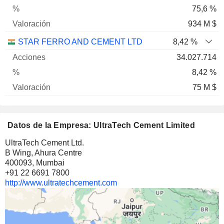
75,6 %
934 M $
STAR FERRO AND CEMENT LTD
8,42 %
34.027.714
8,42 %
75 M $
Datos de la Empresa: UltraTech Cement Limited
UltraTech Cement Ltd.
B Wing, Ahura Centre
400093, Mumbai
+91 22 6691 7800
http://www.ultratechcement.com