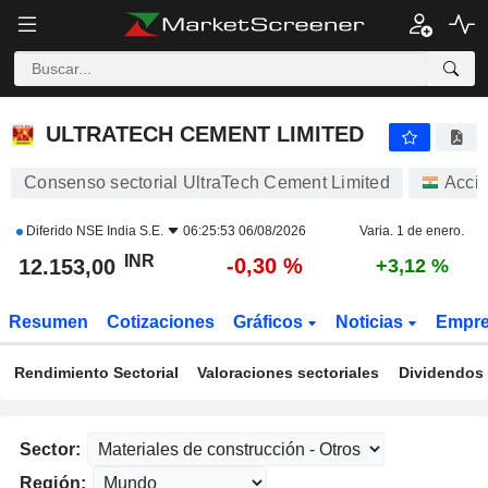
ULTRATECH CEMENT LIMITED
12.153,00
₹
-0,30 %
ULTRATECH CEMENT LIMITED
Consenso sectorial UltraTech Cement Limited
Acci
Diferido
NSE India S.E.
06:25:53 06/08/2026
Varia. 1 de enero.
INR
-0,30 %
12.153,00
+3,12 %
Resumen
Cotizaciones
Gráficos
Noticias
Empr
Rendimiento Sectorial
Valoraciones sectoriales
Dividendos 
Sector:
Región: