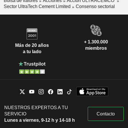
Bolsa de valores
Acciones
Acción ULTRACEMCO
Sector UltraTech Cement Limited
Consenso sectorial
+ 1.300.000
Más de 20 años
miembros
a tu lado
NUESTROS EXPERTOS A TU
SERVICIO
Contacto
Lunes a viernes, 9-12 h y 14-18 h