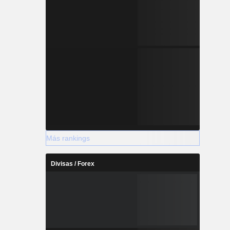
Más rankings
Divisas / Forex