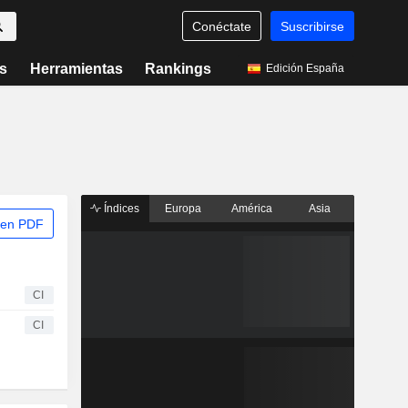
Conéctate
Suscribirse
s
Herramientas
Rankings
Edición España
Índices
Europa
América
Asia
 en PDF
CI
CI