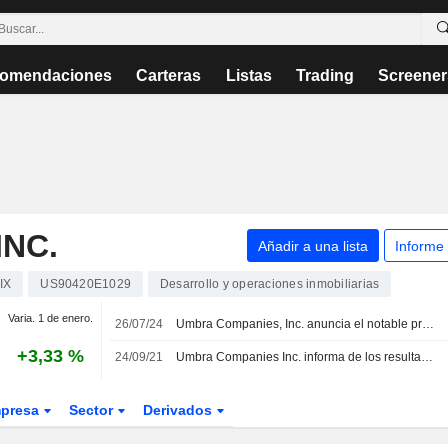
omendaciones
Carteras
Listas
Trading
Screener
NC.
Añadir a una lista
Informe
IX
US90420E1029
Desarrollo y operaciones inmobiliarias
Varia. 1 de enero.
26/07/24
Umbra Companies, Inc. anuncia el notable progreso de su proyecto de desarrollo inmobiliario en Montgomery, AL
+3,33 %
24/09/21
Umbra Companies Inc. informa de los resultados del segundo trimestre finalizado el 30 de junio de 2021
presa
Sector
Derivados