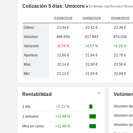
Cotización 5 días: Umicore
En tiempo real Euronext Bruxel
03/08/2026
04/08/2026
05/08/2026
Último
21,44 €
22,42 €
23,36 €
Volumen
498.559
617.893
874.536
Variación
-0,74 %
+4,57 %
+4,19 %
Apertura
21,60 €
21,64 €
22,70 €
Max
22,14 €
22,60 €
23,50 €
Min
21,12 €
21,64 €
22,68 €
Rentabilidad
Volúme
Volumen del
1 día
+2,12 %
Volumen est
1 semana
+11,48 %
Volumen pr
Mes en curso
+11,48 %