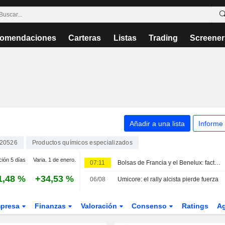
omendaciones
Carteras
Listas
Trading
Screener
Añadir a una lista
Informe
20526
Productos químicos especializados
ción 5 días
Varia. 1 de enero.
07:11
Bolsas de Francia y el Benelux: factores a seguir el 7 de agosto
1,48 %
+34,53 %
06/08
Umicore: el rally alcista pierde fuerza
presa
Finanzas
Valoración
Consenso
Ratings
A