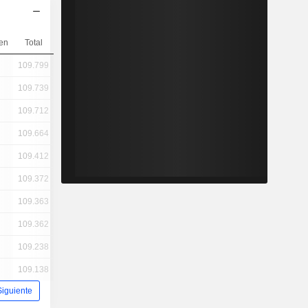
en
Total
109.799
109.739
109.712
109.664
109.412
109.372
109.363
109.362
109.238
109.138
Siguiente