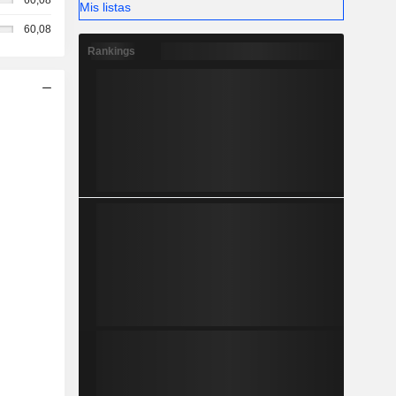
60,08
Mis listas
60,08
Rankings