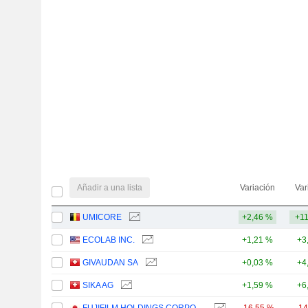
Añadir a una lista
Variación
Var
UMICORE
+2,46 %
+1
ECOLAB INC.
+1,21 %
+3
GIVAUDAN SA
+0,03 %
+4
SIKA AG
+1,59 %
+6