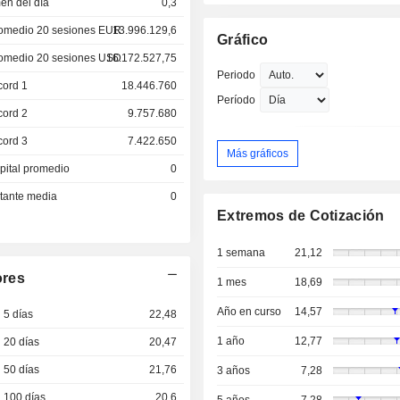
en del día
0,3
omedio 20 sesiones EUR
13.996.129,6
Gráfico
omedio 20 sesiones USD
16.172.527,75
Periodo
cord 1
18.446.760
Período
cord 2
9.757.680
cord 3
7.422.650
Más gráficos
pital promedio
0
otante media
0
Extremos de Cotización
1 semana
21,12
ores
1 mes
18,69
Año en curso
14,57
 5 días
22,48
1 año
12,77
 20 días
20,47
 50 días
21,76
3 años
7,28
 100 días
20,6