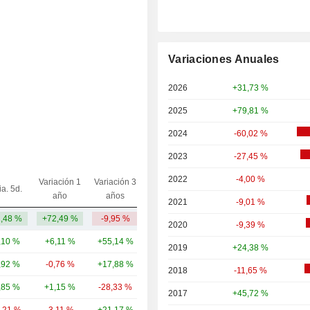
Variaciones Anuales
2026
+31,73 %
2025
+79,81 %
2024
-60,02 %
2023
-27,45 %
2022
-4,00 %
Variación 1
Variación 3
ia. 5d.
Capi.($)
año
años
2021
-9,01 %
1,48 %
+72,49 %
-9,95 %
6536,59 M
2020
-9,39 %
,10 %
+6,11 %
+55,14 %
79,78 mil M
2019
+24,38 %
,92 %
-0,76 %
+17,88 %
38,47 mil M
2018
-11,65 %
,85 %
+1,15 %
-28,33 %
37,77 mil M
2017
+45,72 %