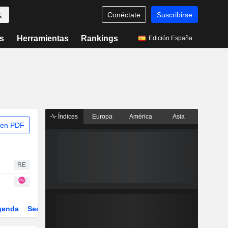
Conéctate
Suscribirse
s
Herramientas
Rankings
Edición España
Índices
Europa
América
Asia
 en PDF
RE
genda
Sector
Derivados
ETFs