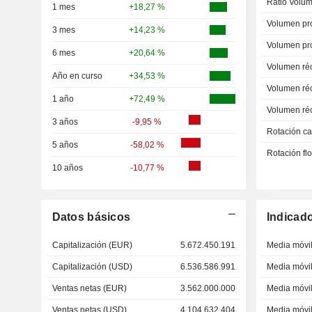
Ratio Volum
1 mes
+18,27 %
Volumen pr
3 mes
+14,23 %
Volumen pr
6 mes
+20,64 %
Volumen ré
Año en curso
+34,53 %
Volumen ré
1 año
+72,49 %
Volumen ré
3 años
-9,95 %
Rotación ca
5 años
-58,02 %
Rotación fl
10 años
-10,77 %
Datos básicos
Indicad
Capitalización (EUR)
5.672.450.191
Media móvil
Capitalización (USD)
6.536.586.991
Media móvil
Ventas netas (EUR)
3.562.000.000
Media móvil
Ventas netas (USD)
4.104.632.404
Media móvil