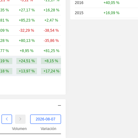
4,21 %
-3,11 %
+21,17 %
29,03 mil M
2016
+40,05 %
,35 %
+27,17 %
+16,28 %
23,69 mil M
2015
+16,09 %
,81 %
+85,23 %
+2,47 %
20,69 mil M
2014
-1,91 %
,09 %
-32,29 %
-38,54 %
19,45 mil M
2013
-18,55 %
,28 %
+80,13 %
-35,86 %
14,79 mil M
2012
+30,81 %
,77 %
+8,95 %
+81,25 %
14,63 mil M
2011
-18,11 %
,19 %
+24,51 %
+8,15 %
28,48 mil M
2010
+66,32 %
,18 %
+13,97 %
+17,24 %
2009
+66,31 %
2008
-58,62 %
2007
+31,78 %
2006
+29,52 %
2005
+43,83 %
2004
+24,44 %
Volumen
Variación
2003
+35,30 %