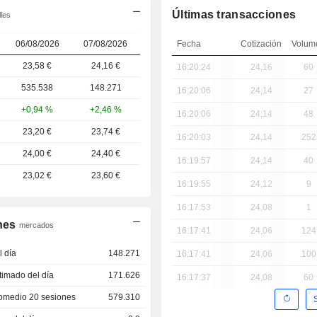
Últimas transacciones
les
06/08/2026
07/08/2026
Fecha
Cotización
Volum
23,58 €
24,16
€
16:20:24
24,16
60
535.538
148.271
16:20:06
24,14
27
+0,94 %
+2,46 %
16:20:06
24,14
48
23,20 €
23,74 €
16:20:03
24,14
252
24,00 €
24,40 €
16:19:57
24,14
40
23,02 €
23,60 €
16:19:55
24,12
9
16:17:53
24,08
1
nes
mercados
16:17:41
24,06
124
 día
148.271
16:17:41
24,06
100
imado del día
171.626
16:17:37
24,08
60
omedio 20 sesiones
579.310