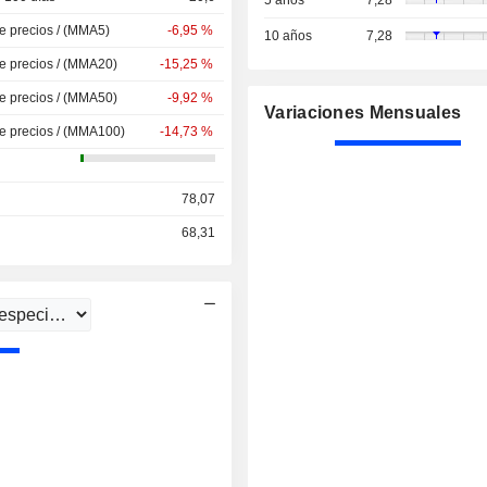
5 años
7,28
de precios / (MMA5)
-6,95 %
10 años
7,28
de precios / (MMA20)
-15,25 %
de precios / (MMA50)
-9,92 %
Variaciones Mensuales
de precios / (MMA100)
-14,73 %
78,07
68,31