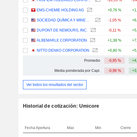
FUJIFILM HOLDINGS CORPORATION
-16,55 %
-1
EMS-CHEMIE HOLDING AG
+0,76 %
+1
SOCIEDAD QUÍMICA Y MINERA DE CHILE S.A.
-1,05 %
+6
DUPONT DE NEMOURS, INC.
-0,11 %
+5
ALBEMARLE CORPORATION
+1,38 %
+7
NITTO DENKO CORPORATION
+0,80 %
+5
Promedio
-0,95 %
+4
Media ponderada por Capi.
-0,96 %
+3
Ver todos los resultados del sector
Historial de cotización: Umicore
Fecha
Apertura
Max
Min
Cierre