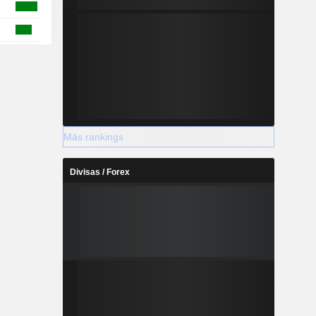
Más rankings
Divisas / Forex