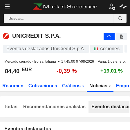
UNICREDIT S.P.A.
84,40
€
-0,39 %
UNICREDIT S.P.A.
Eventos destacados UniCredit S.p.A.
Acciones
Mercado cerrado -
Borsa Italiana
17:45:00 07/08/2026
Varia. 1 de enero.
EUR
-0,39 %
84,40
+19,01 %
Resumen
Cotizaciones
Gráficos
Noticias
Empr
Todas
Recomendaciones analistas
Eventos destaca
Eventos destacados