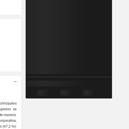
rincipales
ngresos se
nte manera:
s (47,2 %):