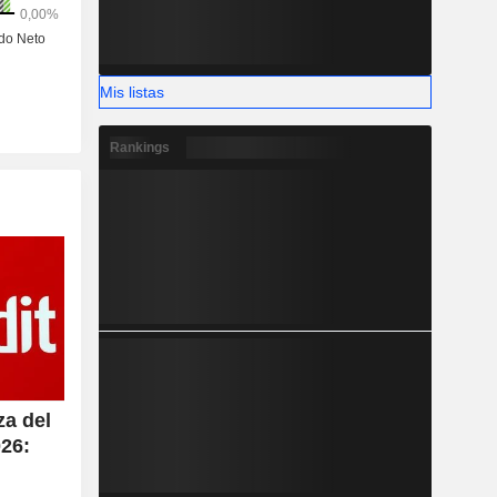
Mis listas
Rankings
za del
026: