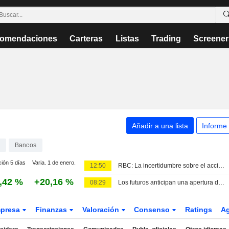
omendaciones
Carteras
Listas
Trading
Screener
Añadir a una lista
Informe
Bancos
ción 5 días
Varia. 1 de enero.
12:50
RBC: La incertidumbre sobre el accionariado empaña la estrategia a largo plazo de Commerzbank; ajuste de previsiones
,42 %
+20,16 %
08:29
Los futuros anticipan una apertura dispar en las Bolsas europeas
presa
Finanzas
Valoración
Consenso
Ratings
A