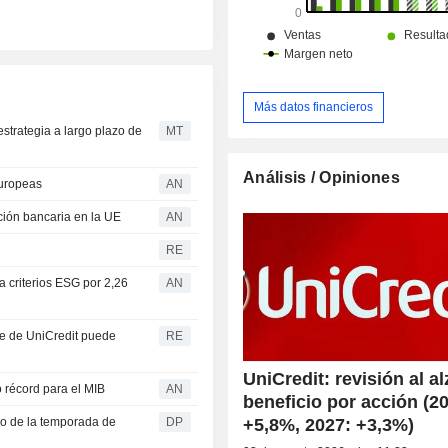
Más datos financieros
strategia a largo plazo de
MT
Análisis / Opiniones
europeas
AN
ión bancaria en la UE
AN
RE
a criterios ESG por 2,26
AN
e de UniCredit puede
RE
UniCredit: revisión al al
 récord para el MIB
AN
beneficio por acción (2
+5,8%, 2027: +3,3%)
ido de la temporada de
DP