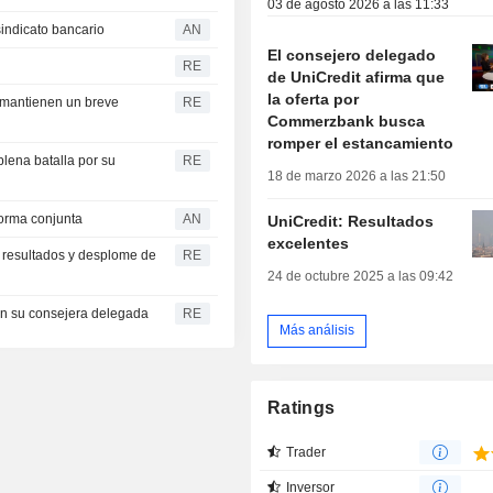
03 de agosto 2026 a las 11:33
indicato bancario
AN
El consejero delegado
RE
de UniCredit afirma que
la oferta por
 mantienen un breve
RE
Commerzbank busca
romper el estancamiento
lena batalla por su
RE
18 de marzo 2026 a las 21:50
forma conjunta
AN
UniCredit: Resultados
excelentes
us resultados y desplome de
RE
24 de octubre 2025 a las 09:42
n su consejera delegada
RE
Más análisis
Ratings
Trader
Inversor