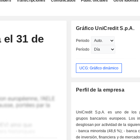
nsiders
Transcripciones
Comunicados
Publs. oficiales
Otros idiomas
Gráfico UniCredit S.p.A.
 el 31 de
Periodo
Período
UCG: Gráfico dinámico
Perfil de la empresa
UniCredit S.p.A. es uno de los p
grupos bancarios europeos. Los i
desglosan por actividad de la siguie
- banca minorista (48,6 %); - banca corporativa,
de inversión, financiera y de mercado