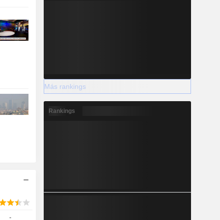
Más rankings
Rankings
-