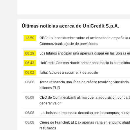
Últimas noticias acerca de UniCredit S.p.A.
12:50
RBC: La incertidumbre sobre el accionariado empaña la e
Commerzbank; ajuste de previsiones
08:29
Los futuros anticipan una apertura dispar en las Bolsas 
06:43
UniCredit-Commerzbank: primer paso hacia la consolidac
06:02
Italia: factores a seguir el 7 de agosto
06/08
Terna refinancia una línea de crédito revolving vinculada 
billones EUR
06/08
CEO de Commerzbank afirma que la adquisición por part
generar valor
06/08
Las bolsas europeas se decantan por las compras; nuevo
06/08
Cierre de Fráncfort: El Dax apenas varía en el punto álg
resultados