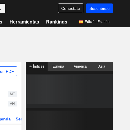
Conéctate
Suscribirse
s
Herramientas
Rankings
Edición España
Índices
Europa
América
Asia
 en PDF
MT
AN
genda
Sector
Derivados
ETFs