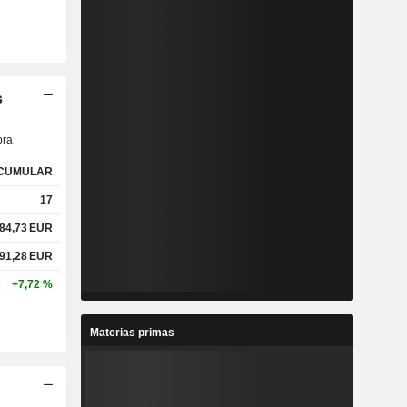
s
ra
CUMULAR
17
84,73
EUR
91,28
EUR
+7,72 %
Materias primas