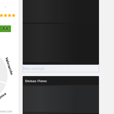
-
AA
Más rankings
Divisas / Forex