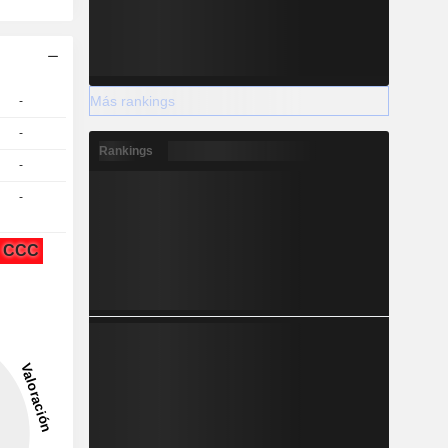
Más rankings
-
-
Rankings
-
-
CCC