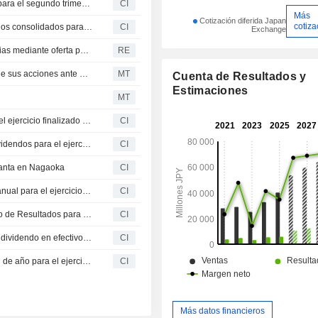
Union Tool Co. presenta sus previsiones de dividendos para el segundo trimestre del ejercicio fiscal que finaliza el 31 de diciembre de 2026
CI
Más
Cotización diferida Japan
cotiza
Union Tool Co. revisa al alza sus previsiones de resultados consolidados para el primer semestre y el ejercicio completo de 2026
CI
Exchange
Union Tool Co: enajenará 1.8 millones de acciones propias mediante oferta pública, con ingresos netos estimados en 26,900 millones de yenes
RE
Union Tool considera reducir la unidad de negociación de sus acciones ante el elevado precio de cotización
MT
Cuenta de Resultados y
Estimaciones
MT
Union Tool Co. propone dividendo conmemorativo para el ejercicio finalizado el 31 de diciembre de 2025, con efecto a partir del 27 de marzo de 2026
CI
Union Tool Co. propone una nueva orientación sobre dividendos para el ejercicio fiscal finalizado el 31 de diciembre de 2025, vigente a partir del 27 de marzo de 2026
CI
lanta en Nagaoka
CI
Union Tool Co. revisa al alza su previsión de dividendo anual para el ejercicio fiscal que finaliza el 31 de diciembre de 2025
CI
Union Tool Co. Revisa al Alza su Pronóstico Consolidado de Resultados para el Año Fiscal que Finaliza el 31 de Diciembre de 2025
CI
Union Tool Co. ofrece una previsión provisional sobre el dividendo en efectivo para el ejercicio fiscal que finaliza el 31 de diciembre de 2025.
CI
Union Tool Co. ofrece una previsión de dividendos de fin de año para el ejercicio fiscal que finaliza el 31 de diciembre de 2025.
CI
Más datos financieros