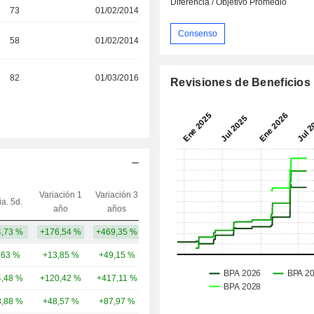
Diferencia / Objetivo Promedio
73
01/02/2014
Consenso
58
01/02/2014
82
01/03/2016
Revisiones de Beneficios
Variación 1
Variación 3
ia. 5d.
Capi.($)
año
años
,73 %
+176,54 %
+469,35 %
2328,97 M
,63 %
+13,85 %
+49,15 %
3337,32 M
,48 %
+120,42 %
+417,11 %
3133,03 M
,88 %
+48,57 %
+87,97 %
3166,17 M