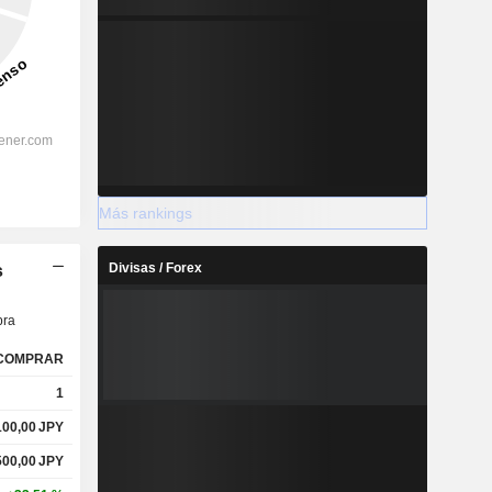
Más rankings
Divisas / Forex
s
ra
COMPRAR
1
100,00
JPY
500,00
JPY