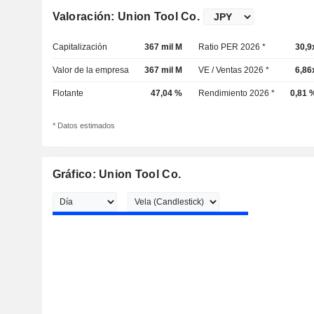
Valoración: Union Tool Co.
Capitalización
367 mil M
Ratio PER 2026 *
30,9
Valor de la empresa
367 mil M
VE / Ventas 2026 *
6,86
Flotante
47,04 %
Rendimiento 2026 *
0,81 
* Datos estimados
Gráfico: Union Tool Co.