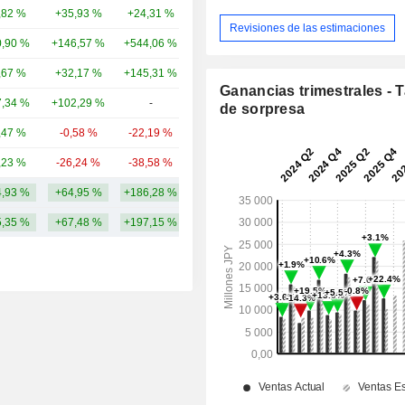
,82 %
+35,93 %
+24,31 %
2603,34 M
Revisiones de las estimaciones
,90 %
+146,57 %
+544,06 %
2786,75 M
,67 %
+32,17 %
+145,31 %
2260,93 M
Ganancias trimestrales - 
,34 %
+102,29 %
-
2135,55 M
de sorpresa
,47 %
-0,58 %
-22,19 %
1950,69 M
,23 %
-26,24 %
-38,58 %
1930,54 M
,93 %
+64,95 %
+186,28 %
2563,33 M
,35 %
+67,48 %
+197,15 %