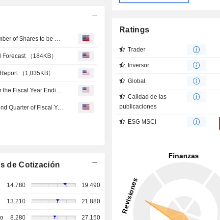
Ratings
Union Tool : Notice Concerning Determination of the Number of Shares to be Disposed by Disposal of Treasury Stock through Third-Party Allotment （189KB）
Trader
cial Forecast （184KB）
Inversor
y Report （1,035KB）
Global
Union Tool Co. Provides Year End Dividend Guidance for the Fiscal Year Ending December 31, 2026
Calidad de las
publicaciones
Union Tool Co. Provides Dividend Guidance for the Second Quarter of Fiscal Year Ending December 31, 2026
ESG MSCI
s de Cotización
14.780
19.490
13.210
21.880
so
8.280
27.150