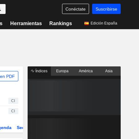
Conéctate
Suscribirse
s
Herramientas
Rankings
Edición España
Índices
Europa
América
Asia
 en PDF
CI
CI
genda
Sector
Derivados
ETFs