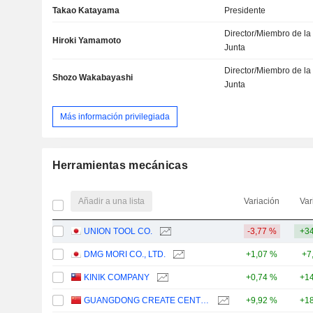
Takao Katayama
Presidente
Director/Miembro de la
Hiroki Yamamoto
Junta
Director/Miembro de la
Shozo Wakabayashi
Junta
Más información privilegiada
Herramientas mecánicas
Añadir a una lista
Variación
Var
UNION TOOL CO.
-3,77 %
+34
DMG MORI CO., LTD.
+1,07 %
+7
KINIK COMPANY
+0,74 %
+14
GUANGDONG CREATE CENTURY INTELLIGENT EQUIPMENT GROUP CORPORATION LIMITED
+9,92 %
+18