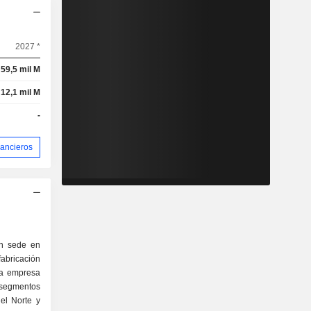
2027 *
59,5 mil M
12,1 mil M
-
nancieros
n sede en
fabricación
La empresa
egmentos
el Norte y