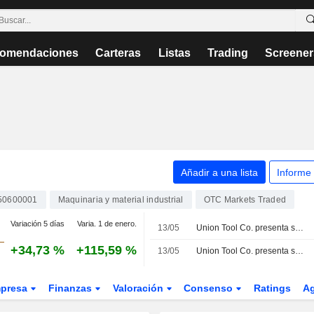
omendaciones
Carteras
Listas
Trading
Screener
Añadir a una lista
Informe
50600001
Maquinaria y material industrial
OTC Markets Traded
Variación 5 días
Varia. 1 de enero.
13/05
Union Tool Co. presenta sus previsiones de dividendos para el cierre del ejercicio fiscal que finaliza el 31 de diciembre de 2026
+34,73 %
+115,59 %
13/05
Union Tool Co. presenta sus previsiones de dividendos para el segundo trimestre del ejercicio fiscal que finaliza el 31 de diciembre de 2026
presa
Finanzas
Valoración
Consenso
Ratings
A