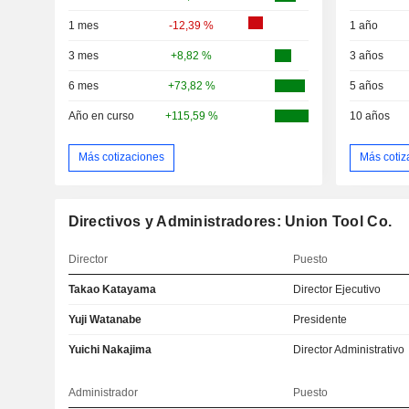
1 mes
-12,39 %
1 año
3 mes
+8,82 %
3 años
6 mes
+73,82 %
5 años
Año en curso
+115,59 %
10 años
Más cotizaciones
Más cotiz
Directivos y Administradores: Union Tool Co.
Director
Puesto
Takao Katayama
Director Ejecutivo
Yuji Watanabe
Presidente
Yuichi Nakajima
Director Administrativo
Administrador
Puesto