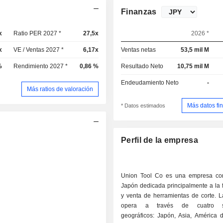
Finanzas
x
Ratio PER 2027 *
27,5x
2026 *
x
VE / Ventas 2027 *
6,17x
Ventas netas
53,5 mil M
%
Rendimiento 2027 *
0,86 %
Resultado Neto
10,75 mil M
Endeudamiento Neto
-
Más ratios de valoración
Más datos fi
* Datos estimados
Perfil de la empresa
Union Tool Co es una empresa co
Japón dedicada principalmente a la 
y venta de herramientas de corte. 
opera a través de cuatro s
geográficos: Japón, Asia, América d