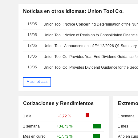
Noticias en otros idiomas: Union Tool Co.
15/05
13/05
Union Tool : Notice of Revision to Consolidated Finan
13/05
Union Tool : Announcement of FY 12/2026 Q1 Summar
13/05
13/05
Más noticias
Cotizaciones y Rendimientos
Extremo
1 día
-3,72 %
1 semana
1 semana
+34,73 %
1 mes
Mes en curso
+17,73 %
Año en cur