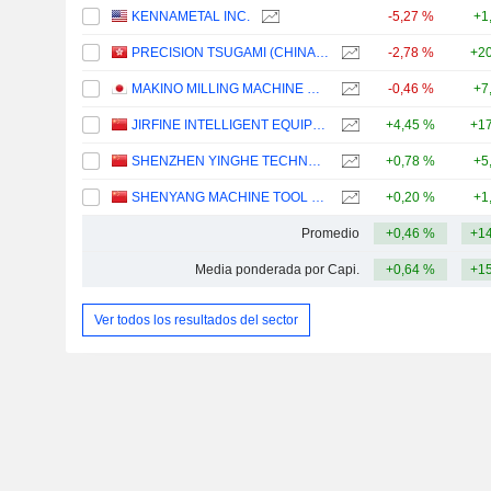
KENNAMETAL INC.
-5,27 %
+1
PRECISION TSUGAMI (CHINA) CORPORATION LIMITED
-2,78 %
+20
MAKINO MILLING MACHINE CO., LTD.
-0,46 %
+7
JIRFINE INTELLIGENT EQUIPMENT CO., LTD.
+4,45 %
+17
SHENZHEN YINGHE TECHNOLOGY CO., LTD
+0,78 %
+5
SHENYANG MACHINE TOOL CO., LTD.
+0,20 %
+1
Promedio
+0,46 %
+14
Media ponderada por Capi.
+0,64 %
+15
Ver todos los resultados del sector