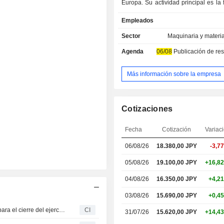
Europa. Su actividad principal es la 
y venta de herramientas para placas 
Empleados
impreso (PCB) (principalmente tal
PCB). Los productos se fabrican en
Sector
Maquinaria y material
comercializan en Asia, Norteamérica
Agenda
06/08
Publicación de resultado
La gama de productos incluye t
fresadoras para PCB, equipos relaci
herramientas para PCB, fresas d
Más información sobre la empresa
rodamientos de rodillos de movimien
instrumentos de medición digitales, 
laminación, herramientas de repulsad
Cotizaciones
de recubrimiento y productos relaci
biosensores. La empresa también 
Fecha
Cotización
Variac
piezas de maquinaria.
06/08/26
18.380,00
JPY
-3,7
05/08/26
19.100,00 JPY
+16,8
04/08/26
16.350,00 JPY
+4,2
03/08/26
15.690,00 JPY
+0,4
Union Tool Co. presenta sus previsiones de dividendos para el cierre del ejercicio fiscal que finaliza el 31 de diciembre de 2026
CI
31/07/26
15.620,00 JPY
+14,4