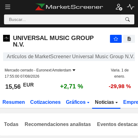
UNIVERSAL MUSIC GROUP N.V.
15,56
€
+2,71 %
UNIVERSAL MUSIC GROUP
N.V.
Artículos de MarketScreener Universal Music Group N.V.
Mercado cerrado -
Euronext Amsterdam
Varia. 1 de
17:55:00 07/08/2026
enero.
EUR
+2,71 %
15,56
-29,98 %
Resumen
Cotizaciones
Gráficos
Noticias
Empr
Todas
Recomendaciones analistas
Eventos destaca