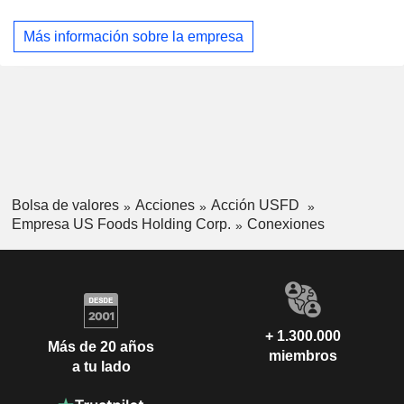
lácteos, material desechable y suministros para equipos, y
bebidas. Presta servicio a clientes que incluyen
Más información sobre la empresa
restaurantes independientes de una o varias unidades,
conceptos regionales, cadenas nacionales de restaurantes,
hospitales, residencias de ancianos, hoteles y moteles,
clubes de campo, organizaciones gubernamentales y
militares, facultades y universidades, y establecimientos
minoristas. La empresa opera una red de más de 70 centros
de distribución y una flota de más de 6.500 camiones,
además de aproximadamente 90 puntos de venta al por
mayor.
Bolsa de valores
Acciones
Acción USFD
Empresa US Foods Holding Corp.
Conexiones
+ 1.300.000
Más de 20 años
miembros
a tu lado