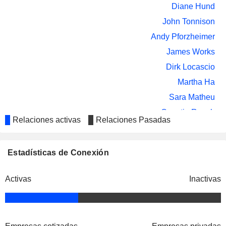
Diane Hund
John Tonnison
Andy Pforzheimer
James Works
Dirk Locascio
Martha Ha
Sara Matheu
Quentin Roach
Relaciones activas
Relaciones Pasadas
Randy Taylor
AnnMarie Lobred
Estadísticas de Conexión
Alyson Margulies
Richard Schnall
Activas
Inactivas
Healogics Holding Corp.
Kenneth A. Giuriceo
Hospital/Nursing Management
John Compton
Clayton Dubilier & Rice LLC