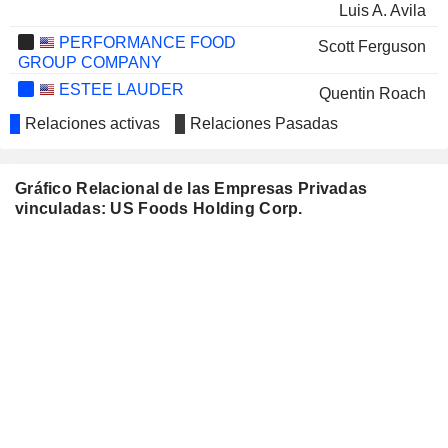
Luis A. Avila
PERFORMANCE FOOD
Scott Ferguson
GROUP COMPANY
ESTEE LAUDER
Quentin Roach
Relaciones activas
Relaciones Pasadas
WOLTERS KLUWER N.V.
Ann Ziegler
MAPLE LEAF FOODS INC.
Fareed Khan
Gráfico Relacional de las Empresas Privadas
CARMAX, INC.
Pietro Satriano
vinculadas: US Foods Holding Corp.
METRO INC.
Pietro Satriano
FRESHPET, INC.
Timothy McLevish
DOLLARAMA INC.
Courtney Carruthers
RYERSON HOLDING
Courtney Carruthers
CORPORATION
REYNOLDS CONSUMER
Marla Gottschalk
PRODUCTS INC.
Ann Ziegler