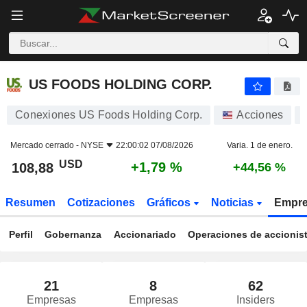
US FOODS HOLDING CORP.
108,88
$
+1,79 %
US FOODS HOLDING CORP.
Conexiones US Foods Holding Corp.
Acciones
Mercado cerrado -
NYSE
22:00:02 07/08/2026
Varia. 1 de enero.
USD
+1,79 %
108,88
+44,56 %
Resumen
Cotizaciones
Gráficos
Noticias
Empr
Perfil
Gobernanza
Accionariado
Operaciones de accionis
21
8
62
Empresas
Empresas
Insiders