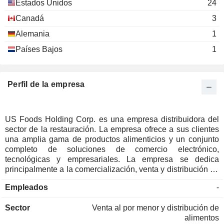
Estados Unidos
24
Canadá
3
Alemania
1
Países Bajos
1
Perfil de la empresa
US Foods Holding Corp. es una empresa distribuidora del
sector de la restauración. La empresa ofrece a sus clientes
una amplia gama de productos alimenticios y un conjunto
completo de soluciones de comercio electrónico,
tecnológicas y empresariales. La empresa se dedica
principalmente a la comercialización, venta y distribución de
productos alimenticios frescos, congelados y secos, así
Empleados
-
como de productos no alimenticios, a clientes del sector de
la restauración en todo Estados Unidos. Sus productos
Sector
Venta al por menor y distribución de
incluyen carne y marisco, productos alimenticios secos,
alimentos
productos alimenticios refrigerados y congelados, productos