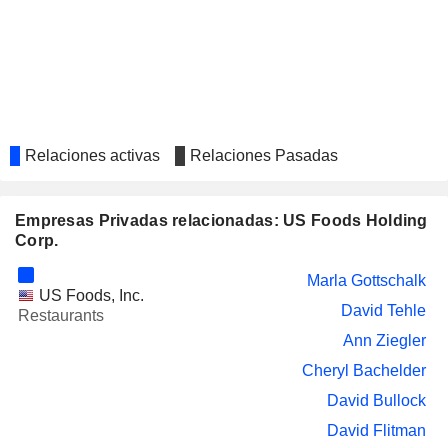
DELIVERY HERO SE
Scott Ferguson
LAMB WESTON HOLDINGS,
Timothy McLevish
INC.
SILVACO GROUP, INC.
Candace Jackson
UL SOLUTIONS INC.
Marla Gottschalk
Relaciones activas
Relaciones Pasadas
VESTIS CORPORATION
James Barber
Empresas Privadas relacionadas: US Foods Holding
Corp.
Marla Gottschalk
US Foods, Inc.
David Tehle
Restaurants
Ann Ziegler
Cheryl Bachelder
David Bullock
David Flitman