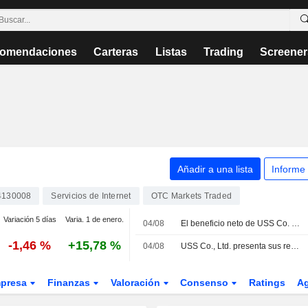
omendaciones
Carteras
Listas
Trading
Screener
Añadir a una lista
Informe
4130008
Servicios de Internet
OTC Markets Traded
Variación 5 días
Varia. 1 de enero.
04/08
El beneficio neto de USS Co. crece un 7% en el primer trimestre fiscal
-1,46 %
+15,78 %
04/08
USS Co., Ltd. presenta sus resultados del primer trimestre finalizado el 30 de junio de 2026
presa
Finanzas
Valoración
Consenso
Ratings
A