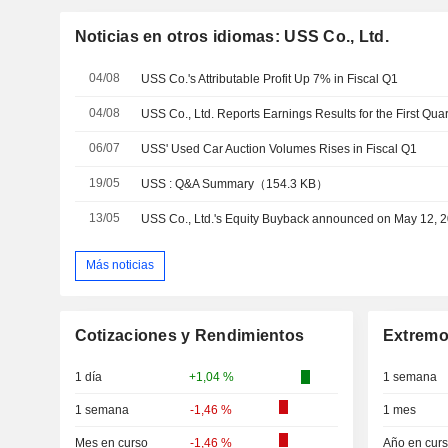
Noticias en otros idiomas: USS Co., Ltd.
04/08
USS Co.'s Attributable Profit Up 7% in Fiscal Q1
04/08
06/07
USS' Used Car Auction Volumes Rises in Fiscal Q1
19/05
USS : Q&A Summary（154.3 KB）
13/05
Más noticias
Cotizaciones y Rendimientos
Extremo
1 día
+1,04 %
1 semana
1 semana
-1,46 %
1 mes
Mes en curso
-1,46 %
Año en cur