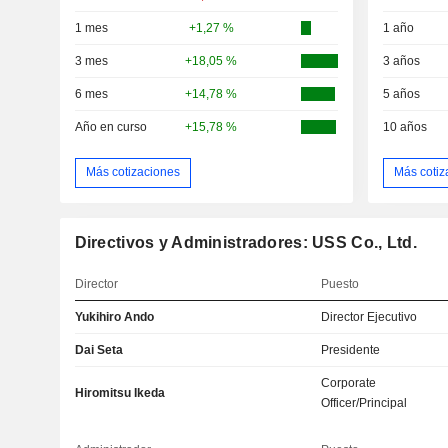
1 mes
+1,27 %
1 año
3 mes
+18,05 %
3 años
6 mes
+14,78 %
5 años
Año en curso
+15,78 %
10 años
Más cotizaciones
Más cotiz
Directivos y Administradores: USS Co., Ltd.
Director
Puesto
Yukihiro Ando
Director Ejecutivo
Dai Seta
Presidente
Corporate
Hiromitsu Ikeda
Officer/Principal