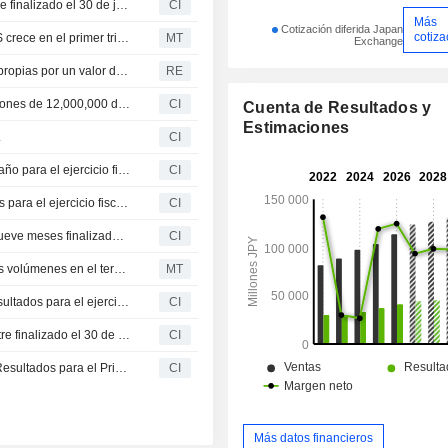
USS Co., Ltd. presenta sus resultados del primer trimestre finalizado el 30 de junio de 2026
CI
Más
Cotización diferida Japan
cotiza
El volumen de subastas de vehículos de ocasión de USS crece en el primer trimestre fiscal
MT
Exchange
Uss Co Ltd recomprará hasta el 2.58% de sus acciones propias por un valor de 18,000 millones de yenes
RE
USS Co., Ltd. (TSE:4732) anuncia una recompra de acciones de 12,000,000 de títulos, representativos del 2.58% por 18,000 millones de yenes.
CI
Cuenta de Resultados y
Estimaciones
.
CI
USS Co., Ltd. revisa su previsión de dividendo de fin de año para el ejercicio fiscal que finaliza el 31 de marzo de 2026
CI
USS Co., Ltd. revisa al alza sus previsiones consolidadas para el ejercicio fiscal que finaliza el 31 de marzo de 2026
CI
USS Co., Ltd. presenta resultados financieros para los nueve meses finalizados el 31 de diciembre de 2025
CI
Las subastas de autos usados de USS registran mayores volúmenes en el tercer trimestre fiscal
MT
USS Co., Ltd. revisa sus previsiones consolidadas de resultados para el ejercicio fiscal del 1 de abril de 2025 al 31 de marzo de 2026
CI
USS Co., Ltd. anuncia dividendo para el segundo trimestre finalizado el 30 de septiembre de 2025 y revisa su previsión de dividendos para el ejercicio fiscal que concluye el 31 de marzo de 2026
CI
USS Co., Ltd. Presenta Proyecciones Consolidadas de Resultados para el Primer Semestre de 2025 y el Año Fiscal 2025-2026
CI
Más datos financieros