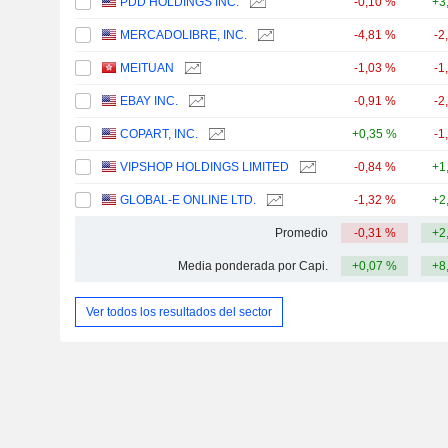
PDD HOLDINGS INC.
-0,10 %
+3
MERCADOLIBRE, INC.
-4,81 %
-2
MEITUAN
-1,03 %
-1
EBAY INC.
-0,91 %
-2
COPART, INC.
+0,35 %
-1
VIPSHOP HOLDINGS LIMITED
-0,84 %
+1
GLOBAL-E ONLINE LTD.
-1,32 %
+2
Promedio
-0,31 %
+2
Media ponderada por Capi.
+0,07 %
+8
Ver todos los resultados del sector