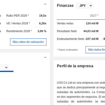
Finanzas
x
Ratio PER 2028 *
19,5x
2027 *
x
VE / Ventas 2028 *
6,26x
Ventas netas
124 mil M
%
Rendimiento 2028 *
3,06 %
Resultado Neto
44,03 mil M
Endeudamiento Neto
-107 mil M
-
Más ratios de valoración
Más datos fi
* Datos estimados
Perfil de la empresa
USS Co Ltd es una empresa con sed
que se dedica principalmente al neg
subastas de automóviles. La Comp
en dos segmentos de negocios. El s
subastas de automóviles se de