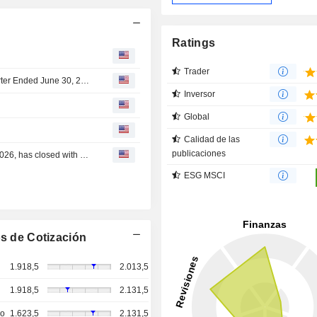
Ratings
Trader
USS Co., Ltd. Reports Earnings Results for the First Quarter Ended June 30, 2026
Inversor
Global
Calidad de las
publicaciones
USS Co., Ltd.'s Equity Buyback announced on May 12, 2026, has closed with 10,332,900 shares, representing 2.22% for ¥17,999.91 million.
ESG MSCI
s de Cotización
1.918,5
2.013,5
1.918,5
2.131,5
so
1.623,5
2.131,5