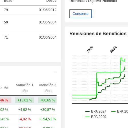
Edad
Desde
Diferencia / Objetivo Promedio
79
01/06/2012
Consenso
59
01/06/2004
Revisiones de Beneficios
71
01/06/2004
Variación 1
Variación 3
ia. 5d.
Capi.($)
año
años
,46 %
+13,02 %
+60,65 %
5605,25 M
,02 %
+4,92 %
+30,87 %
293 mil M
,46 %
-4,82 %
+154,51 %
188 mil M