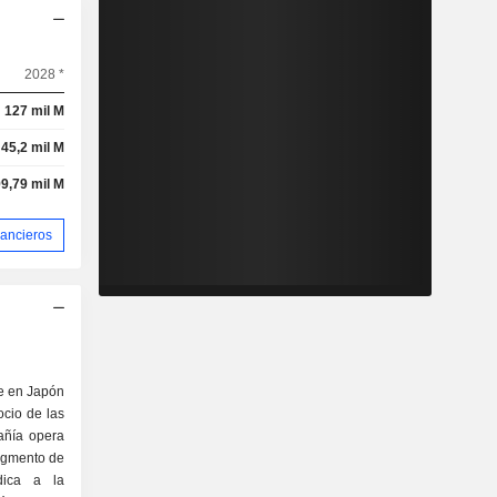
2028 *
127 mil M
45,2 mil M
99,79 mil M
nancieros
e en Japón
ocio de las
añía opera
egmento de
dica a la