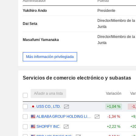
Administrador
Puesto
Yukihiro Ando
Presidente
Director/Miembro de la
Dai Seta
Junta
Director/Miembro de la
Masafumi Yamanaka
Junta
Más información privilegiada
Servicios de comercio electrónico y subastas
Añadir a una lista
Variación
Var
USS CO., LTD.
+1,04 %
-1
ALIBABA GROUP HOLDING LIMITED
-1,34 %
+9
SHOPIFY INC.
+2,22 %
+20