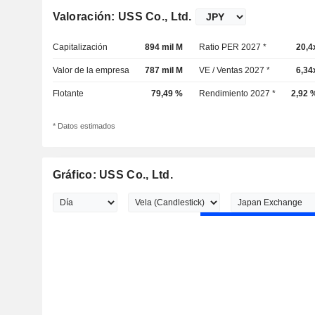
Valoración: USS Co., Ltd.
Capitalización
894 mil M
Ratio PER 2027 *
20,4
Valor de la empresa
787 mil M
VE / Ventas 2027 *
6,34
Flotante
79,49 %
Rendimiento 2027 *
2,92 
* Datos estimados
Gráfico: USS Co., Ltd.