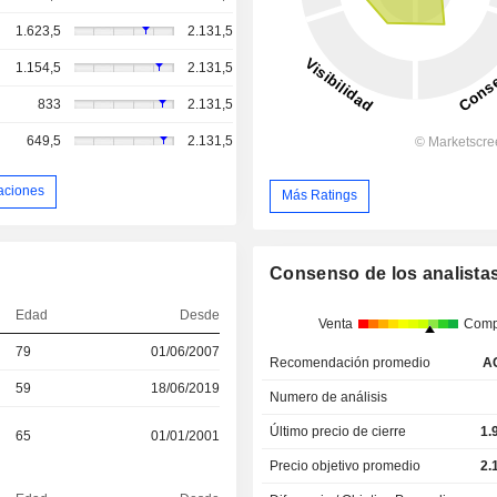
1.623,5
2.131,5
1.154,5
2.131,5
833
2.131,5
649,5
2.131,5
aciones
Más Ratings
Consenso de los analista
Edad
Desde
Venta
Comp
79
01/06/2007
Recomendación promedio
A
59
18/06/2019
Numero de análisis
Último precio de cierre
1.
65
01/01/2001
Precio objetivo promedio
2.