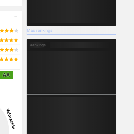
Más rankings
Rankings
AA