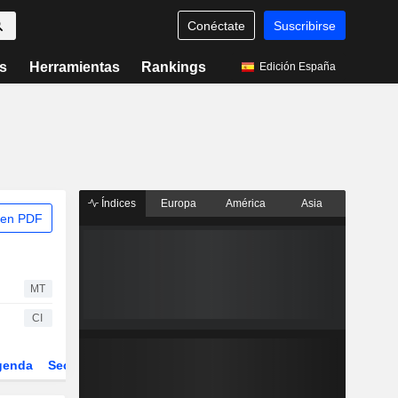
Conéctate
Suscribirse
s
Herramientas
Rankings
Edición España
Índices
Europa
América
Asia
 en PDF
MT
CI
genda
Sector
Derivados
ETFs