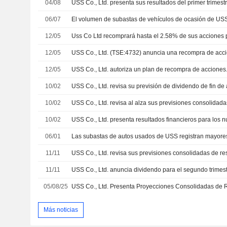
04/08
06/07
12/05
12/05
12/05
USS Co., Ltd. autoriza un plan de recompra de acciones
10/02
10/02
10/02
06/01
11/11
11/11
05/08/25
Más noticias