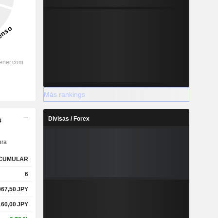
Más rankings
Divisas / Forex
s
ra
CUMULAR
6
967,50
JPY
160,00
JPY