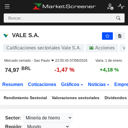
VALE S.A.
74,97
R$
-1,47 %
VALE S.A.
Calificaciones sectoriales Vale S.A.
Acciones
VA
Mercado cerrado -
Sao Paulo
22:05:45 07/08/2026
Varia. 1 de enero.
BRL
-1,47 %
74,97
+4,18 %
Resumen
Cotizaciones
Gráficos
Noticias
Empr
Rendimiento Sectorial
Valoraciones sectoriales
Dividendos 
Sector:
Región: