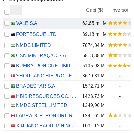
Capi.($)
Inversor
VALE S.A.
62,65 mil M
FORTESCUE LTD
39,18 mil M
NMDC LIMITED
7874,34 M
CSN MINERAÇÃO S.A.
5813,38 M
KUMBA IRON ORE LIMITED
5135,98 M
SHOUGANG HIERRO PERU S.A.A.
3679,31 M
-
BRADESPAR S.A.
1572,71 M
-
HBIS RESOURCES CO., LTD.
1423,73 M
-
NMDC STEEL LIMITED
1349,96 M
-
LABRADOR IRON ORE ROYALTY CORPORATION
1241,65 M
XINJIANG BAODI MINING CO., LTD.
1031,12 M
-