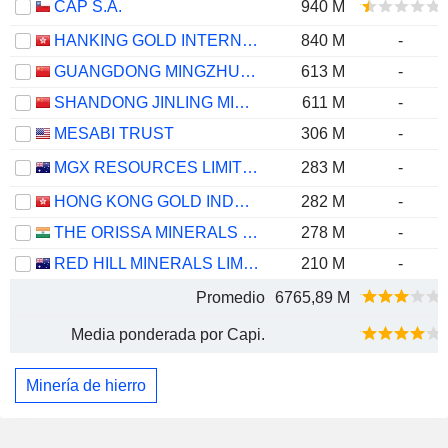
CAP S.A.
940 M
HANKING GOLD INTERNATIONAL LIMITED
840 M
-
GUANGDONG MINGZHU GROUP CO.,LTD
613 M
-
SHANDONG JINLING MINING CO., LTD.
611 M
-
MESABI TRUST
306 M
-
MGX RESOURCES LIMITED
283 M
-
HONG KONG GOLD INDUSTRY GROUP LIMITED
282 M
-
THE ORISSA MINERALS DEVELOPMENT COMPANY LIMITED
278 M
-
RED HILL MINERALS LIMITED
210 M
-
Promedio
6765,89 M
Media ponderada por Capi.
Minería de hierro