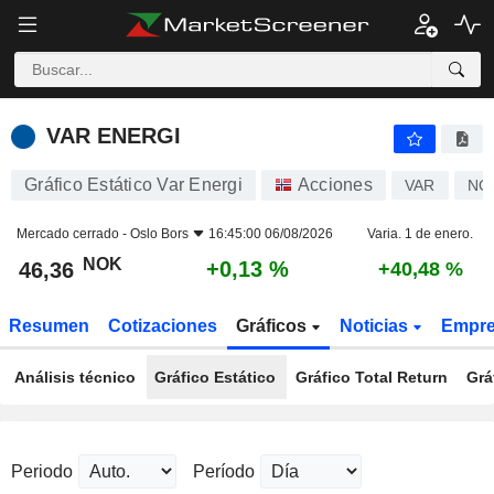
VAR ENERGI
46,36
kr
+0,13 %
VAR ENERGI
Gráfico Estático Var Energi
Acciones
VAR
NO
Mercado cerrado -
Oslo Bors
16:45:00 06/08/2026
Varia. 1 de enero.
NOK
+0,13 %
46,36
+40,48 %
Resumen
Cotizaciones
Gráficos
Noticias
Empr
Análisis técnico
Gráfico Estático
Gráfico Total Return
Grá
Periodo
Período