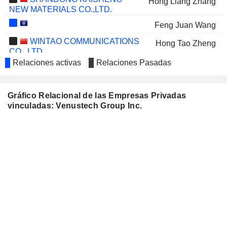
Hong Liang Zhang
NEW MATERIALS CO.,LTD.
Feng Juan Wang
WINTAO COMMUNICATIONS
Hong Tao Zheng
CO., LTD.
Relaciones activas
Relaciones Pasadas
BEIJING HAITIAN RUISHENG SCIENCE
Qi Jia
TECHNOLOGY LTD.
Hong Liang Zhang
Gráfico Relacional de las Empresas Privadas
vinculadas: Venustech Group Inc.
CHANGJIU HOLDINGS LIMITED
Zheng Ran Xu
BEIJING SAIMO TECHNOLOGY CO.,
Qi Jia
LTD.