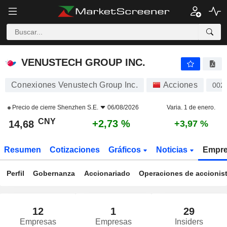
VENUSTECH GROUP INC.
14,68
¥
+2,73 %
VENUSTECH GROUP INC.
Conexiones Venustech Group Inc.
Acciones
002
Precio de cierre
Shenzhen S.E.
06/08/2026
Varia. 1 de enero.
CNY
+2,73 %
14,68
+3,97 %
Resumen
Cotizaciones
Gráficos
Noticias
Empr
Perfil
Gobernanza
Accionariado
Operaciones de accionis
12
1
29
Empresas
Empresas
Insiders