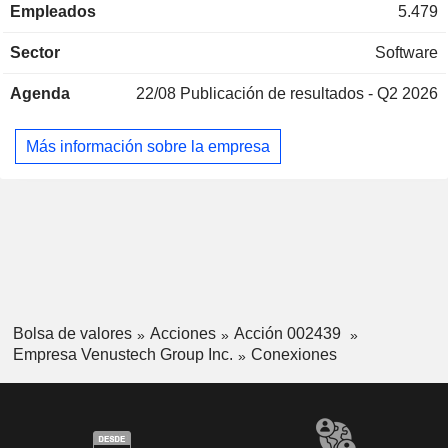
Empleados
5.479
protección de la seguridad de redes, pruebas de seguridad
de redes, seguridad de aplicaciones, seguridad de datos,
Sector
Software
gestión de la seguridad, seguridad en la nube, seguridad de
control industrial, así como seguridad móvil y de terminales.
Agenda
22/08
Publicación de resultados - Q2 2026
La empresa también ofrece servicios de consultoría de
seguridad, respuesta ante emergencias, operaciones y
mantenimiento de seguridad, entre otros. La empresa
Más información sobre la empresa
desarrolla su actividad principalmente en el mercado
nacional.
Bolsa de valores
Acciones
Acción 002439
Empresa Venustech Group Inc.
Conexiones