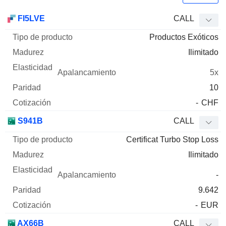
Tipo de
FI5LVE
CALL
Mnemo
Tipo
producto
Madurez
Elasticidad
Apalancamie
Productos Exóticos
Ilimitado
5x
10
-
CHF
S941B
CALL
Certificat Turbo Stop Loss
Ilimitado
-
9.642
-
EUR
AX66B
CALL