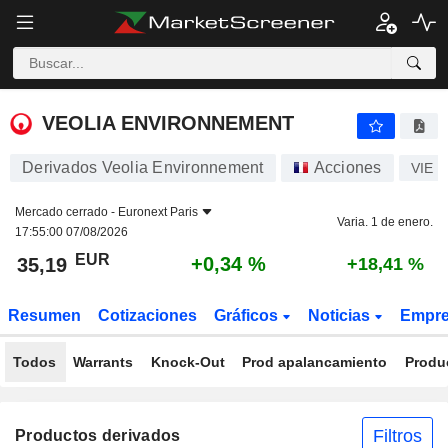
VEOLIA ENVIRONNEMENT
35,19
€
+0,34 %
VEOLIA ENVIRONNEMENT
Derivados Veolia Environnement
Acciones
VIE
Mercado cerrado -
Euronext Paris
Varia. 1 de enero.
17:55:00 07/08/2026
EUR
+0,34 %
35,19
+18,41 %
Resumen
Cotizaciones
Gráficos
Noticias
Empr
Todos
Warrants
Knock-Out
Prod apalancamiento
Produ
Filtros
Productos derivados