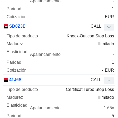
-
1
-
EUR
SD0Z3E
CALL
Knock-Out con Stop Loss
Ilimitado
-
1
-
EUR
41J6S
CALL
Certificat Turbo Stop Loss
Ilimitado
1.65x
5