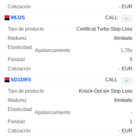
-
EUR
99J2S
CALL
Certificat Turbo Stop Loss
Ilimitado
1.76x
5
-
EUR
SD1DRS
CALL
Knock-Out sin Stop Loss
Ilimitado
-
1
-
EUR