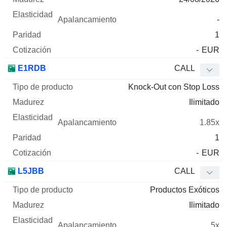
-
1
-
EUR
E1RDB
CALL
Knock-Out con Stop Loss
Ilimitado
1.85x
1
-
EUR
L5JBB
CALL
Productos Exóticos
Ilimitado
5x