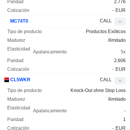
2.776
-
EUR
CALL
MC74T0
Productos Exóticos
Ilimitado
5x
2.606
-
EUR
CL5WKR
CALL
Knock-Out ohne Stop Loss
Ilimitado
-
1
-
EUR