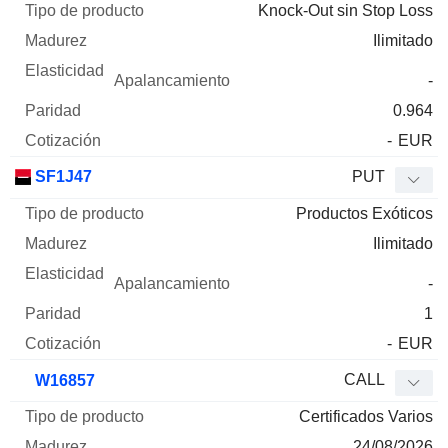
Knock-Out sin Stop Loss
Ilimitado
-
0.964
-
EUR
SF1J47
PUT
Productos Exóticos
Ilimitado
-
1
-
EUR
CALL
W16857
Certificados Varios
24/08/2026