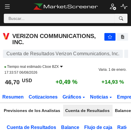
VERIZON COMMUNICATIONS, INC.
46,70
$
+0,51 %
VERIZON COMMUNICATIONS,
INC.
Cuenta de Resultados Verizon Communications, Inc.
Tiempo real estimado
Cboe BZX
Varia. 1 de enero.
17:33:57 06/08/2026
USD
+0,49 %
46,70
+14,93 %
Resumen
Cotizaciones
Gráficos
Noticias
Empr
Previsiones de los Analistas
Cuenta de Resultados
Balance
Cuenta de Resultados
Balance
Flujo de caja
Ratios