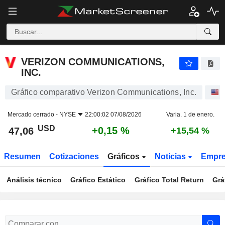
VERIZON COMMUNICATIONS, INC.
47,06
$
+0,15 %
VERIZON COMMUNICATIONS,
INC.
Gráfico comparativo Verizon Communications, Inc.
Mercado cerrado -
NYSE
22:00:02 07/08/2026
Varia. 1 de enero.
USD
+0,15 %
47,06
+15,54 %
Resumen
Cotizaciones
Gráficos
Noticias
Empr
Análisis técnico
Gráfico Estático
Gráfico Total Return
Grá