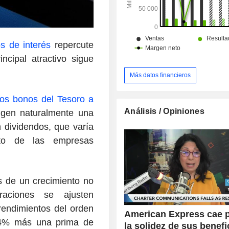
os de interés
repercute
ncipal atractivo sigue
Más datos financieros
los bonos del Tesoro a
Análisis / Opiniones
igen naturalmente una
 dividendos, que varía
nto de las empresas
s de un crecimiento no
oraciones se ajusten
rendimientos del orden
American Express cae 
l 4% más una prima de
la solidez de sus benefi