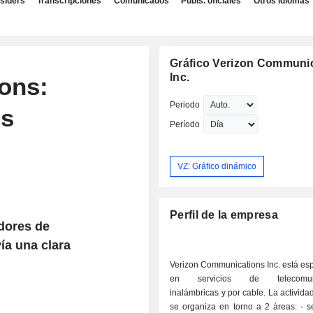
nsiders
Transcripciones
Comunicados
Publs. oficiales
Otros idiomas
Gráfico Verizon Communic
Inc.
ons:
Periodo
os
Período
VZ: Gráfico dinámico
Perfil de la empresa
adores de
a una clara
Verizon Communications Inc. está es
en servicios de telecomuni
inalámbricas y por cable. La activida
se organiza en torno a 2 áreas: - servicios de