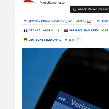
MarketScreener.com
Añadir MarketScreener 
VERIZON COMMUNICATIONS, INC.
+0,80 %
AT&T 
ORANGE
+2,64 %
S&P GSCI LEAD INDEX
+0,03
DEUTSCHE TELEKOM AG
+6,31 %