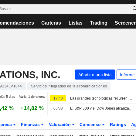
omendaciones
Carteras
Listas
Trading
Screener
TIONS, INC.
Añadir a una lista
Informe
92343V1044
Servicios integrados de telecomunicaciones
ción 5 días
Varia. 1 de enero.
17:40
Las grandes tecnológicas recurren a la deuda y al capital para financiar su expansión en IA y la nube
,42 %
+14,82 %
05/08
El S&P 500 y el Dow Jones alcanzan máximos históricos por el optimismo en Oriente Próximo; SpaceX y AMD lastran al mercado
presa
Finanzas
Valoración
Consenso
Ratings
A