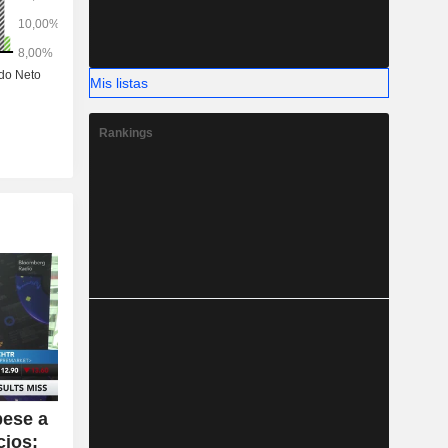
Mis listas
Rankings
pese a
cios;