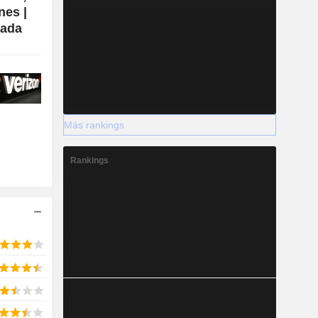
nes |
nada
2028
145.681
1,46 %
56.422
Más rankings
2,24 %
36.822
Rankings
4,14 %
-7.741
29.500
4,63 %
22.024
3,2 %
-