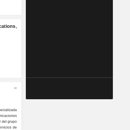
ations,
pecializada
caciones
d del grupo