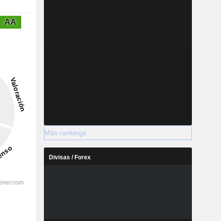
AA
Más rankings
Divisas / Forex