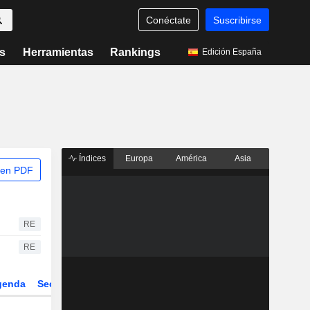
Conéctate
Suscribirse
s
Herramientas
Rankings
Edición España
Índices
Europa
América
Asia
 en PDF
RE
RE
genda
Sector
Derivados
ETFs