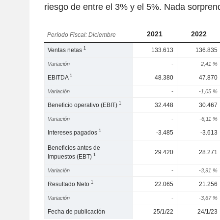
riesgo de entre el 3% y el 5%. Nada sorpren
2021
2022
Período Fiscal: Diciembre
1
Ventas netas
133.613
136.835
Variación
-
2,41 %
1
EBITDA
48.380
47.870
Variación
-
-1,05 %
1
Beneficio operativo (EBIT)
32.448
30.467
Variación
-
-6,11 %
1
Intereses pagados
-3.485
-3.613
Beneficios antes de
29.420
28.271
1
Impuestos (EBT)
Variación
-
-3,91 %
1
Resultado Neto
22.065
21.256
Variación
-
-3,67 %
Fecha de publicación
25/1/22
24/1/23