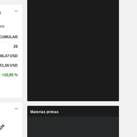
s
ra
CUMULAR
26
46,47
USD
51,56
USD
+10,95 %
Materias primas