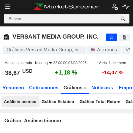
VERSANT MEDIA GROUP, INC.
38,67
$
+1,18 %
VERSANT MEDIA GROUP, INC.
Gráficos Versant Media Group, Inc.
Acciones
VS
Mercado cerrado -
Nasdaq
22:00:00 07/08/2026
Varia. 1 de enero.
USD
+1,18 %
38,67
-14,07 %
Resumen
Cotizaciones
Gráficos
Noticias
Empr
Análisis técnico
Gráfico Estático
Gráfico Total Return
Grá
Gráfico: Análisis técnico