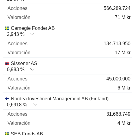
566.289.724
71 M kr
Carnegie Fonder AB
2,943 %
134.713.950
17 M kr
Sissener AS
0,983 %
45.000.000
6 M kr
Nordea Investment Management AB (Finland)
0,6918 %
31.668.749
4 M kr
SEB Funds AB