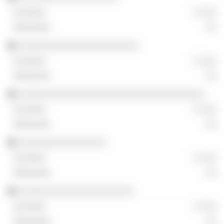
░ ░░░
░░
░░░░░░░░░░░░░░░░░░░░░░
░ ░░░
░░
░░░░░░░░░░░░░░░░░░░░░░░░░░░░░░░░░░
░ ░░░
░░
░░░░░░░░░░░░░░░░
░ ░░░
░░
░░░░░░░░░░░░░░░░░░░░░
░ ░░░
░░