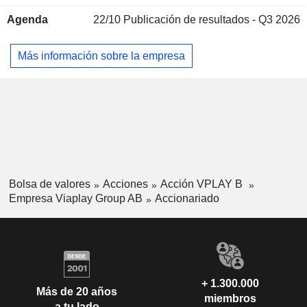
de las redes sociales. Además, la empresa adquiere y
Agenda
22/10
Publicación de resultados - Q3 2026
distribuye derechos de contenidos a emisoras, streamers y
distribuidores. La empresa también gestiona productoras en
Europa y vende contenidos a clientes de todo el mundo. La
Más información sobre la empresa
mayoría de las licencias de la empresa se encuentran en el
Reino Unido.
Bolsa de valores
Acciones
Acción VPLAY B
Empresa Viaplay Group AB
Accionariado
+ 1.300.000
Más de 20 años
miembros
a tu lado