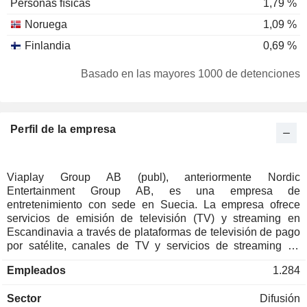
Personas físicas
1,79 %
Noruega
1,09 %
Finlandia
0,69 %
Basado en las mayores 1000 de detenciones
Perfil de la empresa
Viaplay Group AB (publ), anteriormente Nordic
Entertainment Group AB, es una empresa de
entretenimiento con sede en Suecia. La empresa ofrece
servicios de emisión de televisión (TV) y streaming en
Escandinavia a través de plataformas de televisión de pago
por satélite, canales de TV y servicios de streaming de
vídeo, canales comerciales de TV en abierto, cadenas de
Empleados
1.284
radio comerciales y un paquete de TV. La empresa también
crea y distribuye programas de televisión, anuncios,
Sector
Difusión
largometrajes y contenidos de marca y gestiona el talento