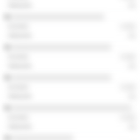
░░
░░░░░░░░░░░░░░░░░░░░░░░░░░░
░ ░░░
░░
░░░░░░░░░░░░░░░░░░░░░░░░░░░░░
░ ░░░
░░
░░░░░░░░░░░░░░░░░░░░░░░░░░░░░
░ ░░░
░░
░░░░░░░░░░░░░░░░░░░░░░░░░░░░░░░░░░░
░ ░░░
░░
░░░░░░░░░░░░░░░░░░