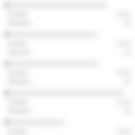
░░░░░░░░░░░░░░░░░░░░░░░░░░░░░
░ ░░░
░░
░░░░░░░░░░░░░░░░░░░░░░░░░░
░ ░░░
░░
░░░░░░░░░░░░░░░░░░░░░░░░░░
░ ░░░
░░
░░░░░░░░░░░░░░░░░░░░░░░░░░░░░░░░░░
░ ░░░
░░
░░░░░░░░░░░░░░░░
░ ░░░