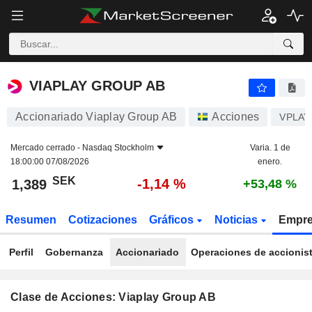
VIAPLAY GROUP AB
1,389
kr
-1,14 %
VIAPLAY GROUP AB
Accionariado Viaplay Group AB
Acciones
VPLAY
Mercado cerrado -
Nasdaq Stockholm
Varia. 1 de
18:00:00 07/08/2026
enero.
SEK
-1,14 %
1,389
+53,48 %
Resumen
Cotizaciones
Gráficos
Noticias
Empr
Perfil
Gobernanza
Accionariado
Operaciones de accionis
Clase de Acciones: Viaplay Group AB