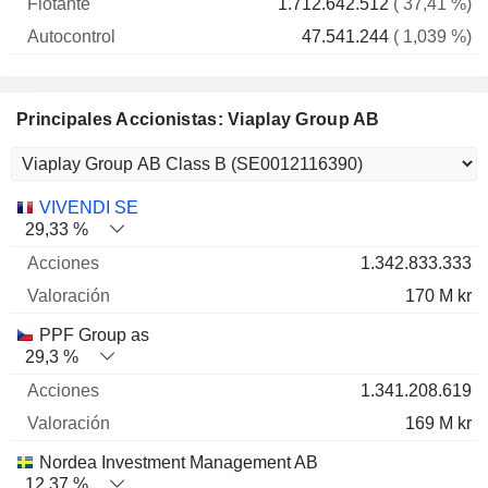
1.712.642.512
( 37,41 %)
47.541.244
( 1,039 %)
Principales Accionistas: Viaplay Group AB
Nombre
Acciones
%
Valoración
VIVENDI SE
29,33 %
1.342.833.333
170 M kr
PPF Group as
29,3 %
1.341.208.619
169 M kr
Nordea Investment Management AB
12,37 %