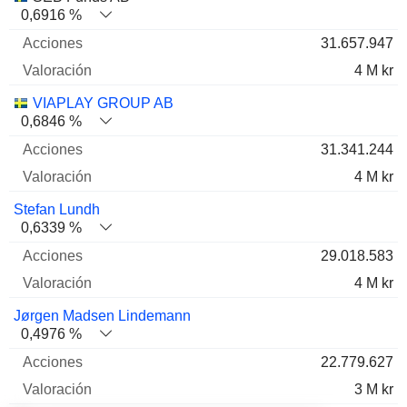
0,6916 %
31.657.947
4 M kr
VIAPLAY GROUP AB
0,6846 %
31.341.244
4 M kr
Stefan Lundh
0,6339 %
29.018.583
4 M kr
Jørgen Madsen Lindemann
0,4976 %
22.779.627
3 M kr